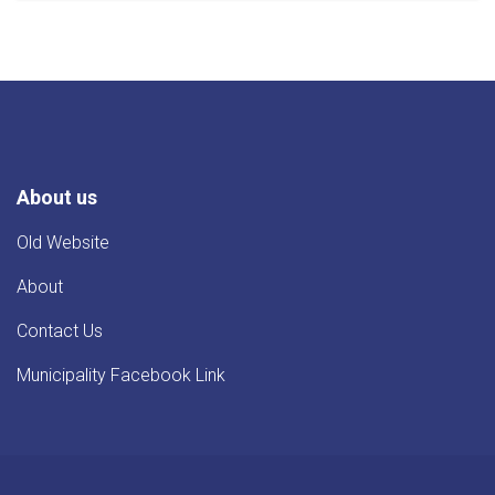
جلال
اباد
ښاروالۍ
له
لورې
پر
دیوالونو
د
شعارورنو
About us
لیکل
Old Website
About
Contact Us
Municipality Facebook Link