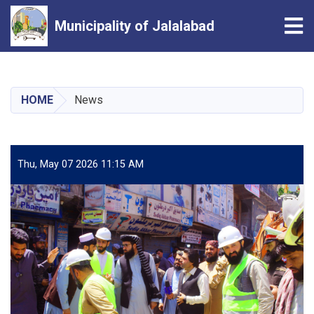
Tog
Municipality of Jalalabad
Skip
to
main
HOME
News
content
Thu, May 07 2026 11:15 AM