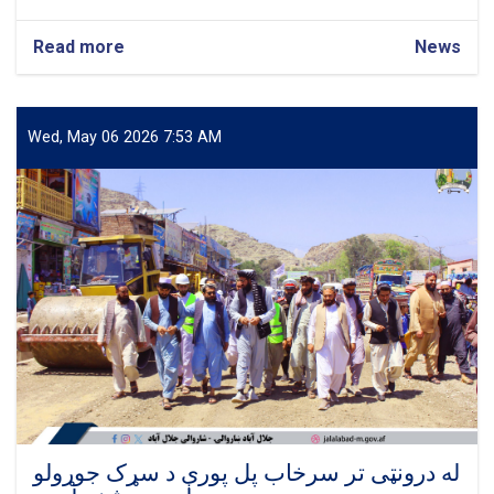
Read more
about
News
د
درونټی
ښاری
دروازې
Wed, May 06 2026 7:53 AM
د
جوړیدو
چارې
وڅارل
شوې
له درونټی تر سرخاب پل پورې د سړک جوړولو