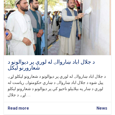
تختونو
لګولو
لړۍ
پیل
شوه
د جلال اباد ښاروالۍ له لورې پر دیوالونو د
شعارورنو لیکل
د جلال اباد ښاروالۍ له لوري پر دیوالونو د شعارونو لېکلو لړۍ
پېل شوه د جلال اباد ښاروالۍ د ښاري حکومتولۍ ریاست له
لوري د ښار په بېلابېلو ناحیو کې پر دیوالونو د شعارونو لېکلو
لړۍ د جلال. . .
Read more
about
News
د