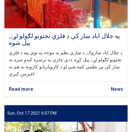
په جلال اباد ښار کې د فلزي تختونو لګولو لړۍ
پیل شوه
د جلال اباد ښاروالۍ د ښاري نظم په موخه په نوې بڼه د فلزي
تختونو لګولو لړۍ پیل کړه. ددې چارې په ترسره کېدو سره به
ښار کې بې نظمي کمه شي او د کاروباریانو کارونه به هم نه
اغېزمن کېږي.
Read more
about
News
په
جلال
اباد
ښار
Sun, Oct 17 2021 6:07 PM
کې
د
فلزي