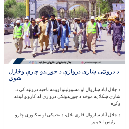
سیخدارو
ویالو
پروژې
څارنه
وشوه
د درونټی ښاری دروازې د جوړیدو چارې وڅارل
شوې
.د جلال آباد ښاروال او مسوولینو اوومه ناحیه درونټه کی د
ښاری ښکلا په موخه د جوړیدونکی دروازی له کارونو لیدنه
وکړه
د جلال آباد ښاروال قاری بلال، د تخنیکی او سکتوری چارو
رئیس انجینیر. . .