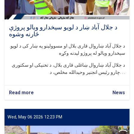
د جلال آباد ښار د لویو سیخدارو ویالو پروژې
څارنه وشوه
.د جلال آباد ښاروال قاری بلال او مسوولینو په ښار کی د لویو
سیخدارو ویالو له پروژو لیدنه وکړه
د جلال آباد ښاروال ښاغلی قاری بلال، د تخنیکی او سکتوری
چارو رئیس انجنیر وحیدالله مخلص، د. . .
Read more
about
News
د
جلال
آباد
ښار
Wed, May 06 2026 12:23 PM
د
لویو