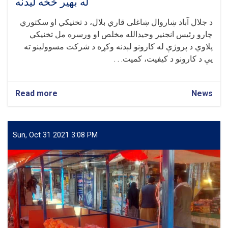
له بهیر څخه لیدنه
د جلال آباد ښاروال ښاغلی قاري بلال، د تخنیکي او سکتوري
چارو رئیس انجنیر وحیدالله مخلص او ورسره مل تخنیکي
پلاوي د پروژې له کارونو لېدنه وکړه د شرکت مسوولینو ته
یې د کارونو د کیفیت، کمیت. . .
Read more
about
News
له
درونټی
تر
سرخاب
Sun, Oct 31 2021 3:08 PM
پل
پورې
د
سړک
جوړولو
له
بهیر
څخه
لیدنه