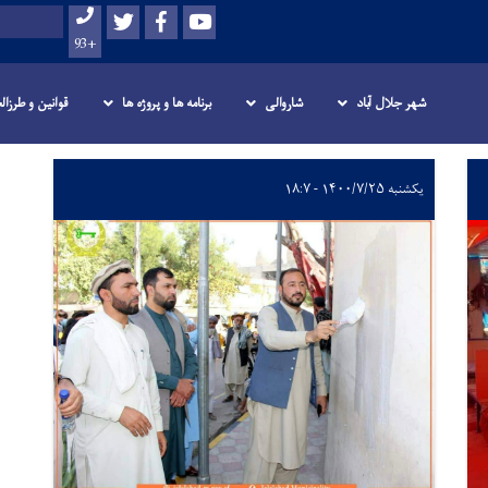
Skip
Twitter
Facebook
Youtube
Search
to
+93
main
content
شهر جلال آباد
شاروالی
برنامه ها و پروژه ها
قوانین و طرزال
یکشنبه ۱۴۰۰/۷/۲۵ - ۱۸:۷