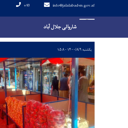
+93
info@jalalabad-m.gov.af
Main navigation
صفحه اصلی
News
شاروالی جلال آباد
یکشنبه ۱۴۰۰/۸/۹ - ۱۵:۸