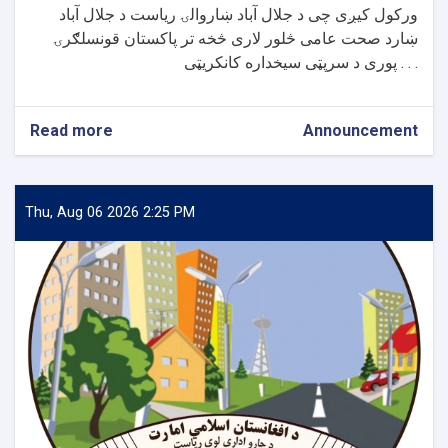
ورکول کیږی چی د جلال آباد ښاروالۍ ریاست د جلال آباد
ښارد صحت عامی څلور لاری څخه تر پاکستان قونسلګرۍ
پوری د سرپټی سیخداره کانکریټی . . .
Read more
about
Announcement
د
جلال
آباد
ښار
Thu, Aug 06 2026 2:25 PM
د
صحت
عامی
څلور
لاری
څخه
تر
پاکستا
قونسلګرۍ
پوری
د