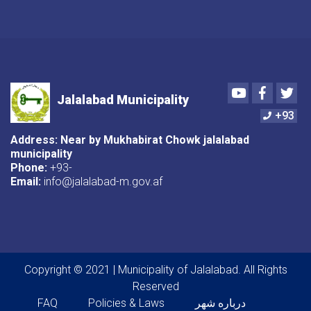
Youtube
Faceboo
Twi
Jalalabad Municipality
+93
Address: Near by Mukhabirat Chowk jalalabad
municipality
Phone:
+93-
Email:
info@jalalabad-m.gov.af
Copyright © 2021 | Municipality of Jalalabad. All Rights
Reserved
Footer menu
درباره شهر
Policies & Laws
FAQ