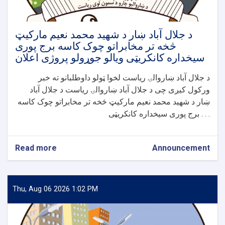
سیخداره
کانکریټی
ویالی
جوړولو
د جلال آباد ښار د شهید محمد نعیم مارکیټ
پروژی
څخه تر مخابراتو چوک کاسه برج پوری
اعلان
سیخداره کانکریټی ویالو جوړولو پروژی اعلان
د جلال آباد ښاروالۍ ریاست لخوا ټولو داوطلبانو ته خبر
ورکول کیږی چی د جلال آباد ښاروالۍ ریاست د جلال آباد
ښار د شهید محمد نعیم مارکیټ څخه تر مخابراتو چوک کاسه
برج پوری سیخداره کانکریټی . . .
Read more
about
Announcement
د
جلال
آباد
ښار
Thu, Aug 06 2026 1:02 PM
د
شهید
محمد