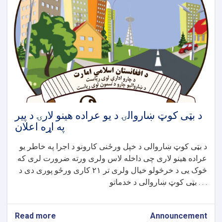
نعیم
مارکیټ
څخه
تر
مخابراتو
چوک
کاسه
برج
پوری
سیخداره
کانکریټی
ویالو
د بټی کوټ ښاروالۍ د یو عراده هینو لارۍ د پیر
جوړولو
په اړه اعلان
پروژی
اعلان
د بټی کوټ ښاروالی د خپل ورځنی کارونو د اجرا په خاطر یو
عراده هینو لاری چی داخله لاس ولری ورته ضرورت لری که
څوک یی د خرڅولو خیال ولری تر ۲۱ کاری ورځو پوری دی د
بټی کوټ ښاروالی د خدماتو . . .
Read more
about
Announcement