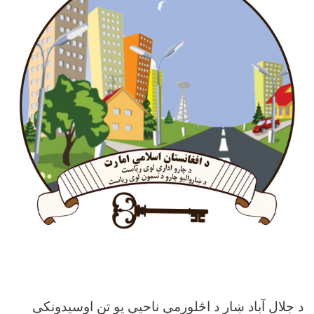
د جلال آباد ښار د اڅلورمې ناحیې یو تن اوسیدونکی