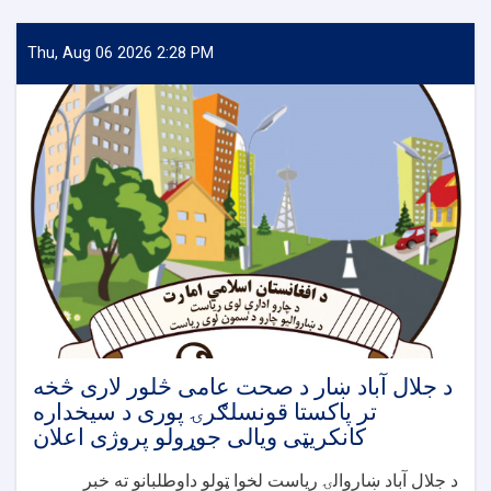
Thu, Aug 06 2026 2:28 PM
د جلال آباد ښار د صحت عامی څلور لاری څخه
تر پاکستا قونسلګرۍ پوری د سیخداره
کانکریټی ویالی جوړولو پروژی اعلان
د جلال آباد ښاروالۍ ریاست لخوا ټولو داوطلبانو ته خبر