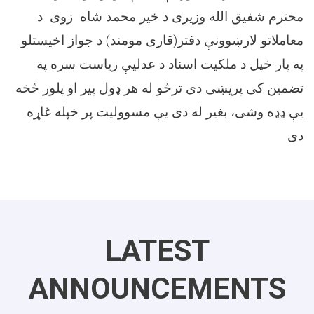
محترم شفیق الله وزیری د خیر محمد شاه زوی د
معاملاتو لارښوونې دفتر(قاری مومند) د جواز اخیستلو
په پار خپل د ملکیت اسناد د عدلیې ریاست سره په
تضمین کی پریښی دی ترڅو له هر ډول پیر او پلور څخه
یې ډډه وشی، بغیر له دی یې مسوولیت پر خپله غاړه
دی
LATEST
ANNOUNCEMENTS