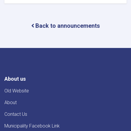
د
بټی
کوټ
ښاروالۍ
Back to announcements
د
یو
عراده
هینو
لارۍ
د
پیر
په
اړه
اعلان
About us
Old Website
About
Contact Us
Municipality Facebook Link