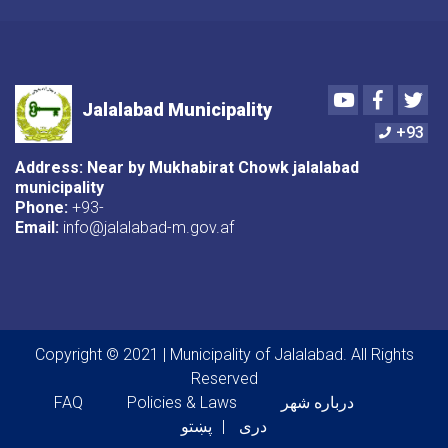
Youtube
Faceboo
Twi
Jalalabad Municipality
+93
Address: Near by Mukhabirat Chowk jalalabad
municipality
Phone:
+93-
Email:
info@jalalabad-m.gov.af
Copyright © 2021 | Municipality of Jalalabad. All Rights
Reserved
Footer menu
درباره شهر
Policies & Laws
FAQ
دری
پښتو