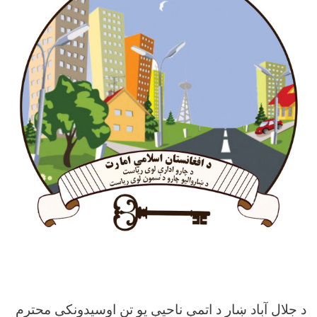
د جلال آباد ښار د اتمې ناحیې یو تن اوسیدونکی محترم