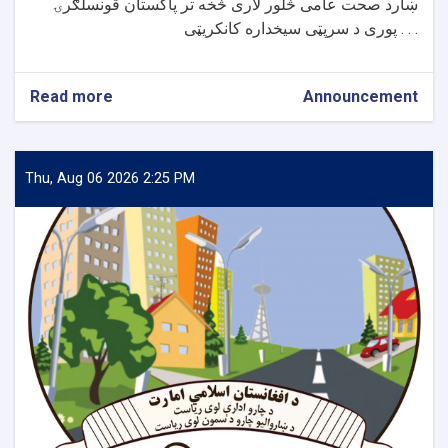
ښارد صحت عامی څلور لاری څخه تر پاکستان قونسلګرۍ
پوری د سرپټی سیخداره کانکریټی . . .
Read more
about
Announcement
د
جلال
آباد
ښار
Thu, Aug 06 2026 2:25 PM
د
صحت
عامی
څلور
لاری
څخه
تر
پاکستا
قونسلګرۍ
پوری
د
سیخداره
کانکریټی