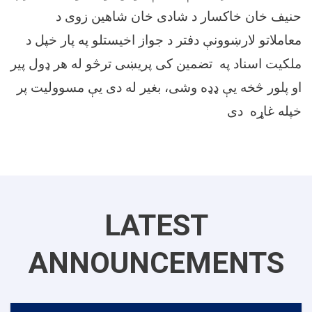
حنیف خان خاکسار د شادی خان شاهین زوی د
معاملاتو لارښوونې دفتر د جواز اخیستلو په پار خپل د
ملکیت اسناد په تضمین کی پریښی ترڅو له هر ډول پیر
او پلور څخه یې ډډه وشی، بغیر له دی یې مسوولیت پر
خپله غاړه دی
LATEST
ANNOUNCEMENTS