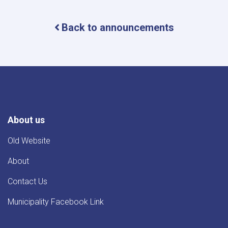
کوټ
ښاروالۍ
Back to announcements
د
یو
عراده
هینو
لارۍ
د
پیر
په
اړه
اعلان
About us
Old Website
About
Contact Us
Municipality Facebook Link