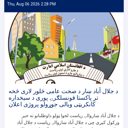
Thu, Aug 06 2026 2:28 PM
د جلال آباد ښار د صحت عامی څلور لاری څخه
تر پاکستا قونسلګرۍ پوری د سیخداره
کانکریټی ویالی جوړولو پروژی اعلان
د جلال آباد ښاروالۍ ریاست لخوا ټولو داوطلبانو ته خبر
ورکول کیږی چی د جلال آباد ښاروالۍ ریاست د جلال آباد