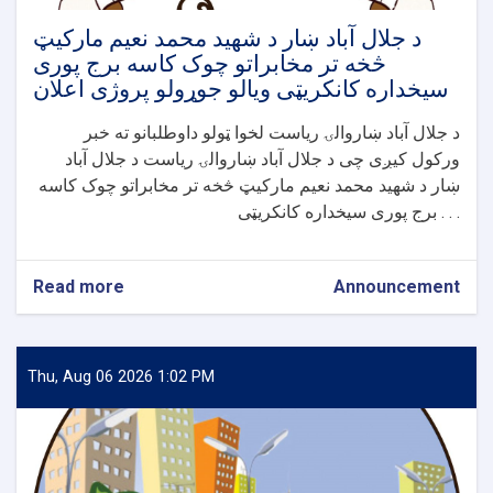
ویالی
جوړولو
د جلال آباد ښار د شهید محمد نعیم مارکیټ
پروژی
څخه تر مخابراتو چوک کاسه برج پوری
اعلان
سیخداره کانکریټی ویالو جوړولو پروژی اعلان
د جلال آباد ښاروالۍ ریاست لخوا ټولو داوطلبانو ته خبر
ورکول کیږی چی د جلال آباد ښاروالۍ ریاست د جلال آباد
ښار د شهید محمد نعیم مارکیټ څخه تر مخابراتو چوک کاسه
برج پوری سیخداره کانکریټی . . .
Read more
about
Announcement
د
جلال
آباد
ښار
Thu, Aug 06 2026 1:02 PM
د
شهید
محمد
نعیم
مارکیټ