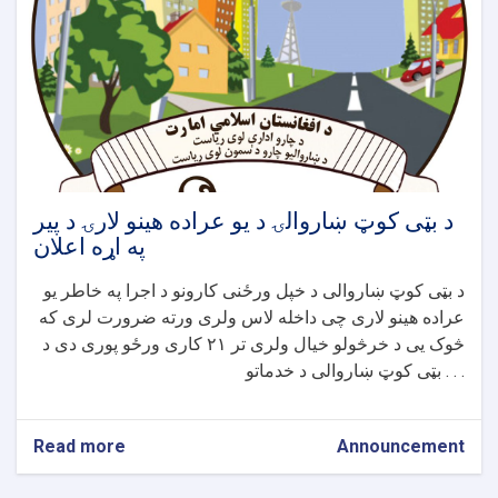
څخه
تر
مخابراتو
چوک
کاسه
برج
پوری
سیخداره
کانکریټی
ویالو
د بټی کوټ ښاروالۍ د یو عراده هینو لارۍ د پیر
جوړولو
په اړه اعلان
پروژی
اعلان
د بټی کوټ ښاروالی د خپل ورځنی کارونو د اجرا په خاطر یو
عراده هینو لاری چی داخله لاس ولری ورته ضرورت لری که
څوک یی د خرڅولو خیال ولری تر ۲۱ کاری ورځو پوری دی د
بټی کوټ ښاروالی د خدماتو . . .
Read more
about
Announcement
د
بټی