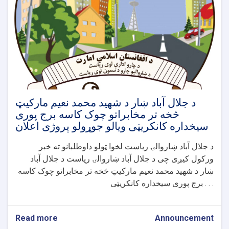
څخه
تر
پاکستا
قونسلګرۍ
پوری
د
سیخداره
کانکریټی
ویالی
جوړولو
د جلال آباد ښار د شهید محمد نعیم مارکیټ
پروژی
څخه تر مخابراتو چوک کاسه برج پوری
اعلان
سیخداره کانکریټی ویالو جوړولو پروژی اعلان
د جلال آباد ښاروالۍ ریاست لخوا ټولو داوطلبانو ته خبر
ورکول کیږی چی د جلال آباد ښاروالۍ ریاست د جلال آباد
ښار د شهید محمد نعیم مارکیټ څخه تر مخابراتو چوک کاسه
برج پوری سیخداره کانکریټی . . .
Read more
about
Announcement
د