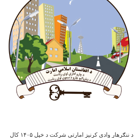
د ننګرهار وادی کرنیز امارتی شرکت د خپل ۱۴۰۵ کال