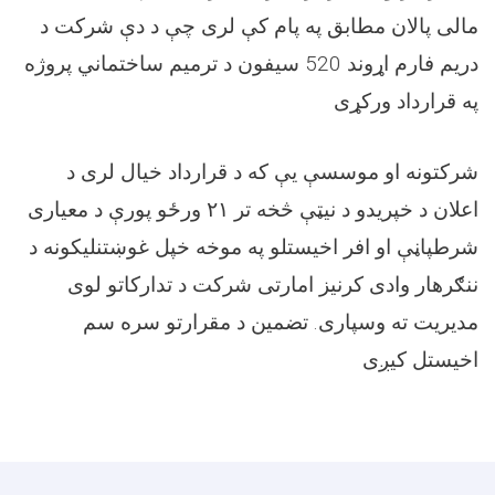
مالی پالان مطابق په پام کې لری چې د دې شرکت د
دریم فارم اړوند 520 سیفون د ترمیم ساختماني پروژه
په قرارداد ورکړی
شرکتونه او موسسې یې که د قرارداد خیال لری د
اعلان د خپریدو د نیټې څخه تر ۲۱ ورځو پورې د معیاری
شرطپاڼې او افر اخیستلو په موخه خپل غوښتنلیکونه د
ننګرهار وادی کرنیز امارتی شرکت د تدارکاتو لوی
مدیریت ته وسپاری. تضمین د مقرارتو سره سم
اخیستل کیږی