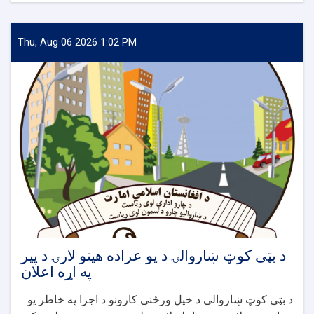
جلال
آباد
ښار
Thu, Aug 06 2026 1:02 PM
د
شهید
محمد
نعیم
مارکیټ
څخه
تر
مخابراتو
چوک
کاسه
برج
پوری
سیخداره
کانکریټی
ویالو
د بټی کوټ ښاروالۍ د یو عراده هینو لارۍ د پیر
جوړولو
په اړه اعلان
پروژی
اعلان
د بټی کوټ ښاروالی د خپل ورځنی کارونو د اجرا په خاطر یو