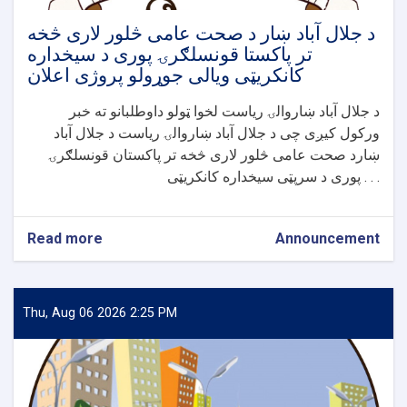
د جلال آباد ښار د صحت عامی څلور لاری څخه
تر پاکستا قونسلګرۍ پوری د سیخداره
کانکریټی ویالی جوړولو پروژی اعلان
د جلال آباد ښاروالۍ ریاست لخوا ټولو داوطلبانو ته خبر
ورکول کیږی چی د جلال آباد ښاروالۍ ریاست د جلال آباد
ښارد صحت عامی څلور لاری څخه تر پاکستان قونسلګرۍ
پوری د سرپټی سیخداره کانکریټی . . .
Read more
about
Announcement
د
جلال
آباد
ښار
Thu, Aug 06 2026 2:25 PM
د
صحت
عامی
څلور
لاری