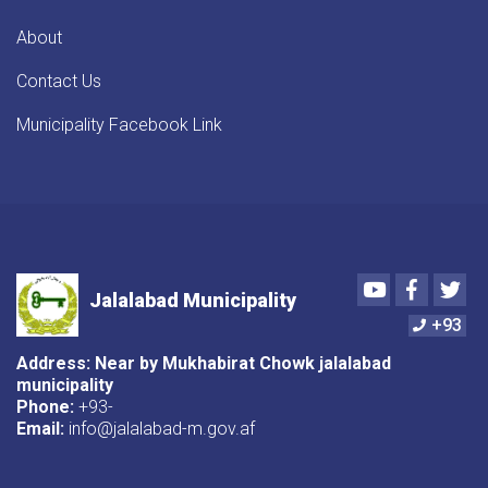
About
Contact Us
Municipality Facebook Link
Youtube
Faceboo
Twi
Jalalabad Municipality
+93
Address: Near by Mukhabirat Chowk jalalabad
municipality
Phone:
+93-
Email:
info@jalalabad-m.gov.af