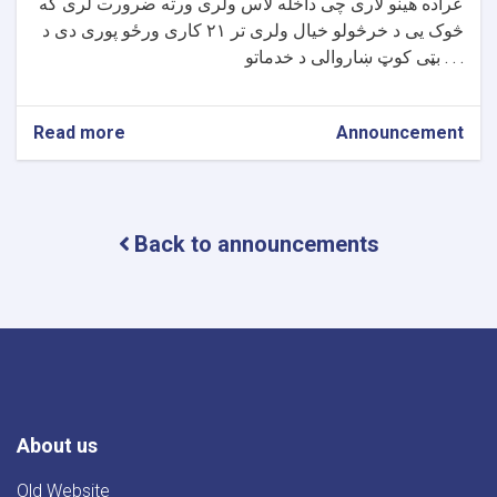
عراده هینو لاری چی داخله لاس ولری ورته ضرورت لری که
څوک یی د خرڅولو خیال ولری تر ۲۱ کاری ورځو پوری دی د
بټی کوټ ښاروالی د خدماتو . . .
Read more
about
Announcement
د
بټی
کوټ
ښاروالۍ
Back to announcements
د
یو
عراده
هینو
لارۍ
د
پیر
په
اړه
اعلان
About us
Old Website