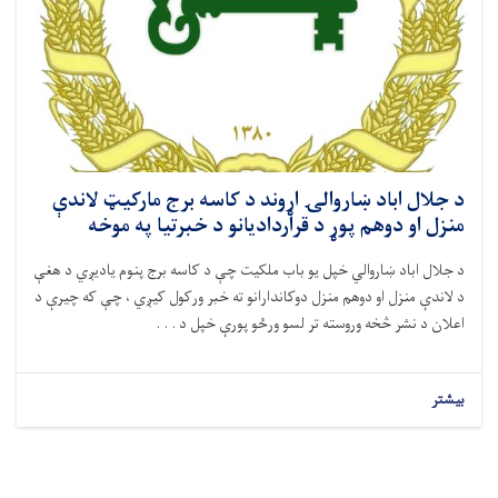
د جلال اباد ښاروالۍ اړوند د کاسه برج مارکیټ لاندې
منزل او دوهم پوړ د قراردادیانو د خبرتیا په موخه
د جلال اباد ښاروالي خپل یو باب ملکیت چې د کاسه برج پنوم يادیږي د هغې
د لاندې منزل او دوهم منزل دوکاندارانو ته خبر ورکول کیږي ، چې که چیرې د
اعلان د نشر څخه وروسته تر لسو ورځو پورې خپل د . . .
بیشتر