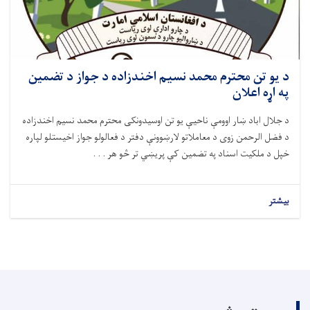
د يو تن محترم محمد نسیم اخندزاده د جواز د تضمين
په اړه اعلان
د جلال اباد ښار اوومې ناحیې يو تن اوسیدونکى محترم محمد نسیم اخندزاده
د فضل الرحمن زوى د معاملاتو لارښوونې دفتر د فعالولو جواز اخيستلو لپاره
خپل د ملکيت اسناد په تضمین کې پريښي تر څو هر . . .
بیشتر