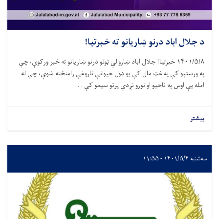
د جلال اباد درنو ښاریانو ته خبرتیا!
۱۴۰۱/۵/۸ خبرتیا! جلال اباد ښاروالي ټولو درنو ښاریانو ته خبر ورکوې، چې
په ورستېو کې په غټ مال کې یو ډول حیوانې ناروغې رامنځته شوې، چې له
امله یې اوس په ناحیو او نورو نږدې پرتو سیمو کې . . .
بیشتر
سه‌شنبه ۱۴۰۱/۵/۴ - ۱۱:۵۵