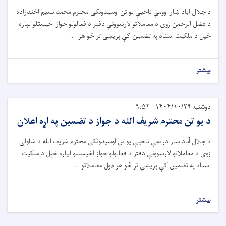
د جلال اباد ښار اوومې ناحیې يو تن اوسیدونکى محترم محمد نسیم اخندزاده
د فضل الرحمن زوى د معاملاتو لارښوونې دفتر د فعالولو جواز اخيستلو لپاره
خپل د ملکيت اسناد په تضمین کې پريښي تر څو هر . . .
بیشتر
دوشنبه ۱۴۰۴/۱۰/۲۹ - ۹:۵۲
د يو تن محترم شريف الله د جواز د تضمين په اړه اعلان
د جلال آباد ښار دريمې ناحیې يو تن اوسیدونکى محترم شريف الله د شاولي
زوى د معاملاتو لارښوونې دفتر د فعالولو جواز اخيستلو لپاره خپل د ملکيت
اسناد په تضمین کې پريښي تر څو هر ډول معاملاتو . . .
بیشتر