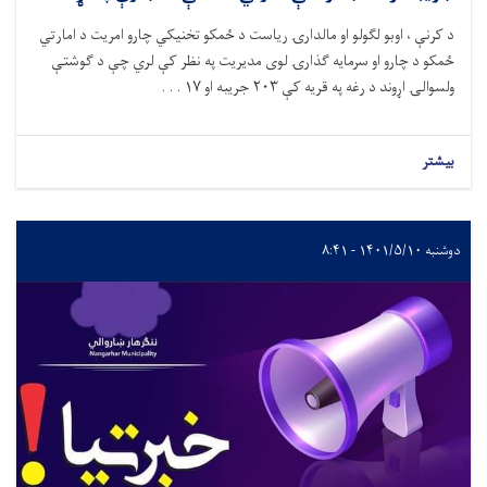
د کرنې ، اوبو لګولو او مالدارۍ ریاست د ځمکو تخنیکي چارو امریت د امارتي
ځمکو د چارو او سرمایه ګذارۍ لوی مدیریت په نظر کې لري چې د ګوشتې
ولسوالۍ اړوند د رغه په قریه کې ۲۰۳ جریبه او ۱۷ . . .
بیشتر
دوشنبه ۱۴۰۱/۵/۱۰ - ۸:۴۱