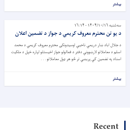
بیشتر
سه‌شنبه ۱۴۰۴/۱۰/۱۶ - ۱۶:۱۴
د يو تن محترم معروف کريمي د جواز د تضمين اعلان
د جلال اباد ښار دريمې ناحیې اوسیدونکى محترم معروف کريمي د محمد
اسلم د معاملاتو لارښوونې دفتر د فعالولو جواز اخيستلو لپاره خپل د ملکيت
اسناد په تضمین کې پريښي تر څو هر ډول معاملاتو . . .
بیشتر
Recent