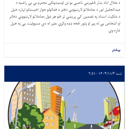
د جلال اباد ښار څلورمې ناحیې يو تن اوسیدونکى محترم بي بي راضيه د
عبدالجلیل لور د معاملاتو لارښوونې دفتر د فعالولو جواز اخيستلو لپاره خپل
د ملکيت اسناد په تضمین کې پريښي تر څو هر ډول معاملاتو لارښوونې دفاتر
او اشخاص يې له پير او پلور څخه ډډه وکړي بغير له دې مسوولیت يې په خپل
غاړه وي
بیشتر
شنبه ۱۴۰۴/۱۱/۴ - ۹:۵۱