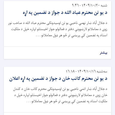
شنبه ۱۴۰۴/۱۰/۲۰ - ۹:۴۶
د يو تن محترم عباد الله د جواز د تضمين په اړه
د جلال آباد ښار نهمې ناحیې يو تن اوسیدونکى محترم عباد الله د صاحب نور
زوى د معاملاتو لارښوونې دفتر د فعالولو جواز اخيستلو لپاره خپل د ملکيت
اسناد په تضمین کې پريښي تر څو هر ډول معاملاتو . . .
بیشتر
سه‌شنبه ۱۴۰۴/۱۰/۱۶ - ۱۶:۱۸
د يو تن محترم کاتب خان د جواز د تضمين په اړه اعلان
د جلال آباد ښار اتمې ناحیې يو تن اوسیدونکى محترم کاتب خان د کندل
خان زوى د معاملاتو لارښوونې دفتر د فعالولو جواز اخيستلو لپاره خپل د
ملکيت اسناد په تضمین کې پريښي تر څو هر ډول معاملاتو . . .