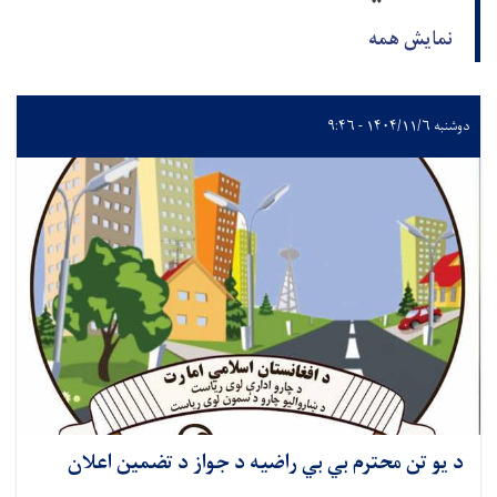
نمایش همه
دوشنبه ۱۴۰۴/۱۱/۶ - ۹:۴۶
د يو تن محترم بي بي راضيه د جواز د تضمين اعلان