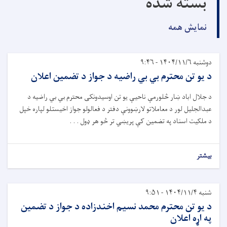
بسته شده
نمایش همه
دوشنبه ۱۴۰۴/۱۱/۶ - ۹:۴۶
د يو تن محترم بي بي راضيه د جواز د تضمين اعلان
د جلال اباد ښار څلورمې ناحیې يو تن اوسیدونکى محترم بي بي راضيه د
عبدالجلیل لور د معاملاتو لارښوونې دفتر د فعالولو جواز اخيستلو لپاره خپل
د ملکيت اسناد په تضمین کې پريښي تر څو هر ډول . . .
بیشتر
شنبه ۱۴۰۴/۱۱/۴ - ۹:۵۱
د يو تن محترم محمد نسیم اخندزاده د جواز د تضمين
په اړه اعلان