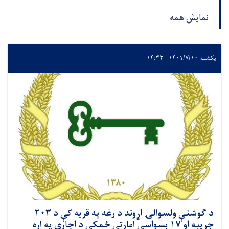
نمایش همه
یکشنبه ۱۴۰۱/۷/۱۰ - ۱۴:۳۳
د ګوشتې ولسوالۍ اړوند د رغه په قریه کې د ۲۰۳
جریبه او ۱۷ بسواسې امارتي ځمکې د اجارې په اړه