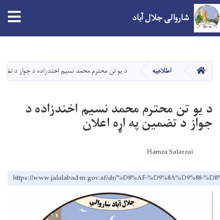
شاروالی جلال آباد
Skip
to
main
صفحه اصلی
اطلاعیه
د يو تن محترم محمد نسیم اخندزاده د جواز د تضمين
content
د يو تن محترم محمد نسیم اخندزاده د
جواز د تضمين په اړه اعلان
Hamza Salarzai
https://www.jalalabad-m.gov.af/dr/%D8%AF-%D9%8A