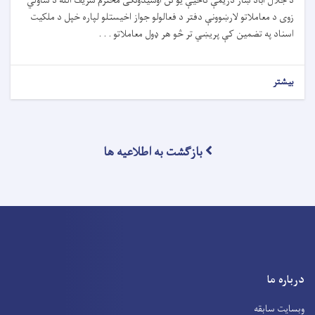
د جلال آباد ښار دريمې ناحیې يو تن اوسیدونکى محترم شريف الله د شاولي
زوى د معاملاتو لارښوونې دفتر د فعالولو جواز اخيستلو لپاره خپل د ملکيت
اسناد په تضمین کې پريښي تر څو هر ډول معاملاتو . . .
بیشتر
بازگشت به اطلاعیه ها
درباره ما
وبسایت سابقه