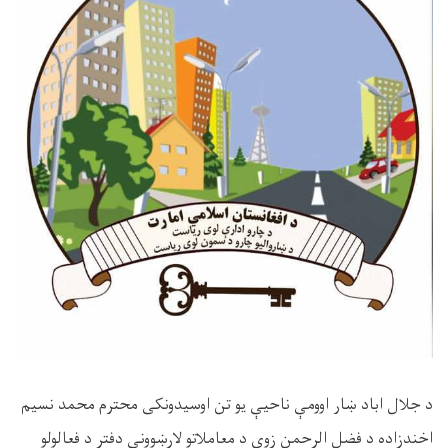
د جلال اباد ښار اوومې ناحیې يو تن اوسیدونکى محترم محمد نسیم
اخندزاده د فضل الرحمن زوى د معاملاتو لارښوونې دفتر د فعالولو