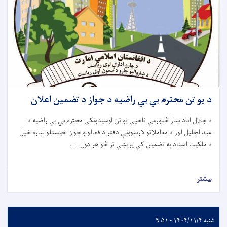
د يو تن محترم بي بي راضيه د جواز د تضمين اعلان
د جلال اباد ښار څلورمې ناحیې يو تن اوسیدونکى محترم بي بي راضيه د
عبدالجلیل لور د معاملاتو لارښوونې دفتر د فعالولو جواز اخيستلو لپاره خپل
د ملکيت اسناد په تضمین کې پريښي تر څو هر ډول . . .
بیشتر
شنبه ۱۴۰۴/۱۱/۴ - ۹:۵۱