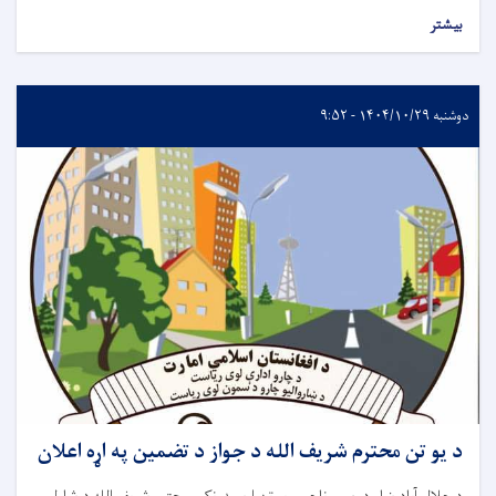
بیشتر
دوشنبه ۱۴۰۴/۱۰/۲۹ - ۹:۵۲
د يو تن محترم شريف الله د جواز د تضمين په اړه اعلان