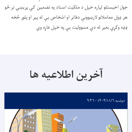
جواز اخيستلو لپاره خپل د ملکيت اسناد په تضمین کې پريښي تر څو
هر ډول معاملاتو لارښوونې دفاتر او اشخاص يې له پير او پلور څخه
ډډه وکړي بغير له دې مسوولیت يې په خپل غاړه وي
آخرین اطلاعیه ها
دوشنبه ۱۴۰۴/۱۱/۶ - ۹:۴۶