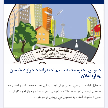
د يو تن محترم محمد نسیم اخندزاده د جواز د تضمين
په اړه اعلان
د جلال اباد ښار اوومې ناحیې يو تن اوسیدونکى محترم محمد نسیم اخندزاده
د فضل الرحمن زوى د معاملاتو لارښوونې دفتر د فعالولو جواز اخيستلو لپاره
خپل د ملکيت اسناد په تضمین کې پريښي تر څو هر . . .