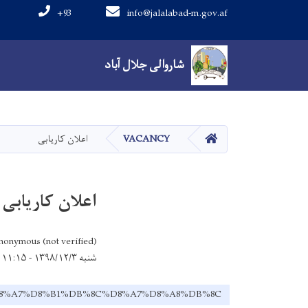
+93
info@jalalabad-m.gov.af
Main navigation
شاروالی جلال آباد
شاروالی جلال آباد
صفحه اصلی
VACANCY
اعلان کاریابی
اعلان کاریابی
nonymous (not verified)
شنبه ۱۳۹۸/۱۲/۳ - ۱۱:۱۵
%A9%D8%A7%D8%B1%DB%8C%D8%A7%D8%A8%DB%8C