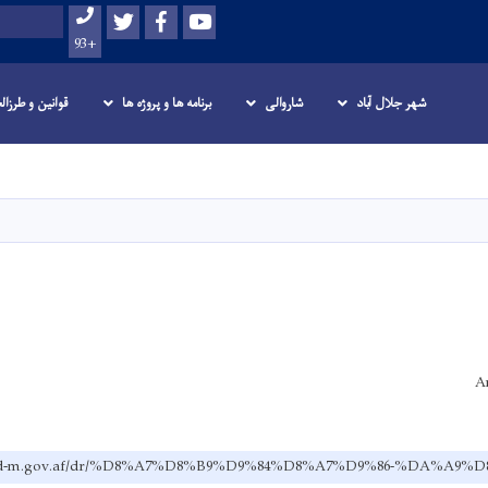
Twitter
Facebook
Youtube
Search
+93
شهر جلال آباد
شاروالی
برنامه ها و پروژه ها
قوانین و طرزال
Skip
to
main
content
A
alabad-m.gov.af/dr/%D8%A7%D8%B9%D9%84%D8%A7%D9%86-%DA