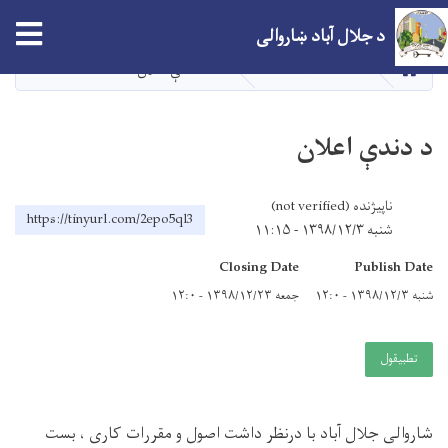
اصلي
tion
د جلال آباد ښاروالی
منځپانګه
دانګل
کور
VACANCY PS
د دندې اعلان
د دندې اعلان
ناپیژنده (not verified)
https://tinyurl.com/2epo5ql3
شنبه ۱۳۹۸/۱۲/۳ - ۱۱:۱۵
Closing Date
Publish Date
شنبه ۱۳۹۸/۱۲/۳ - ۱۲:۰
جمعه ۱۳۹۸/۱۲/۲۳ - ۱۲:۰
تطبيقول
شاروالی جلال آباد با درنظر داشت اصول و مقررات کاری ، بست