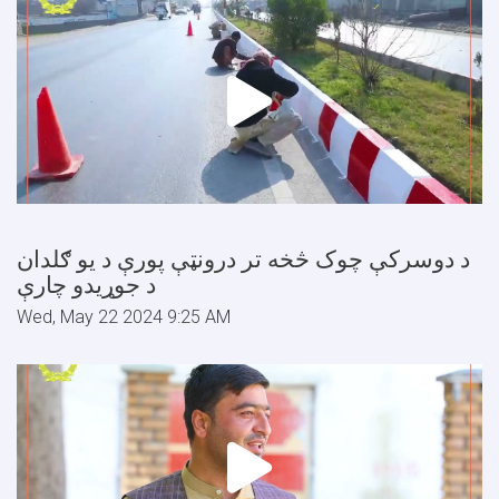
د دوسرکې چوک څخه تر درونټې پورې د یو ګلدان
د جوړیدو چارې
Wed, May 22 2024 9:25 AM