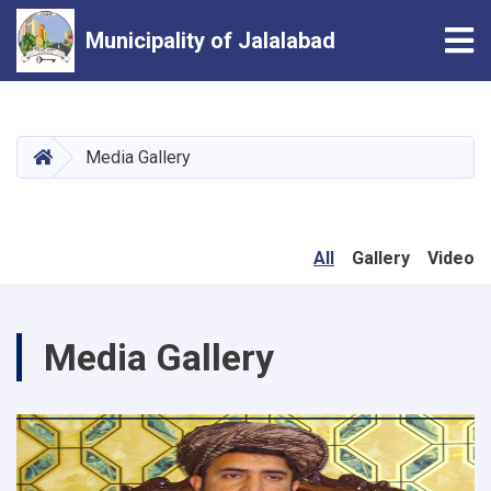
Tog
Municipality of Jalalabad
Skip
to
main
HOME
Media Gallery
content
All
Gallery
Video
Media Gallery