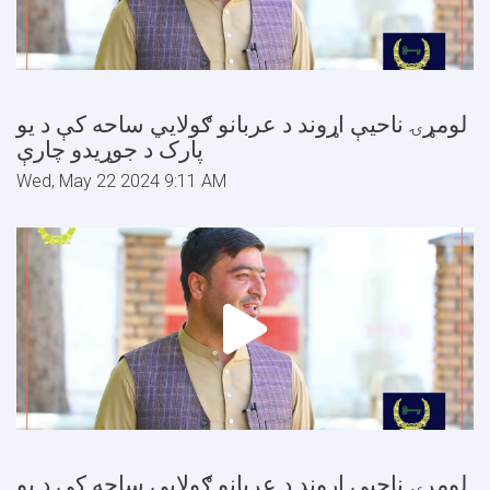
لومړۍ ناحیې اړوند د عربانو ګولایي ساحه کې د یو
پارک د جوړیدو چارې
Wed, May 22 2024 9:11 AM
لومړۍ ناحیې اړوند د عربانو ګولایي ساحه کې د یو