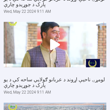
پارک د جوړیدو چارې
Wed, May 22 2024 9:11 AM
لومړۍ ناحیې اړوند د عربانو ګولایي ساحه کې د یو
پارک د جوړیدو چارې
Wed, May 22 2024 9:11 AM