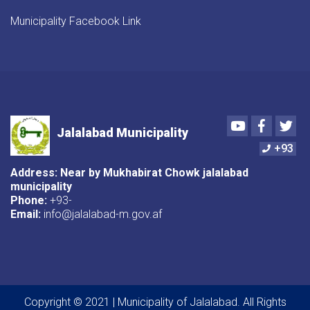
Municipality Facebook Link
Youtube
Faceboo
Twi
Jalalabad Municipality
+93
Address: Near by Mukhabirat Chowk jalalabad
municipality
Phone:
+93-
Email:
info@jalalabad-m.gov.af
Copyright © 2021 | Municipality of Jalalabad. All Rights