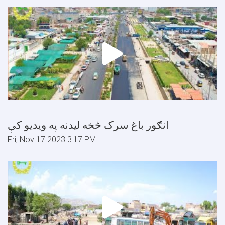
انګور باغ سرک څخه ليدنه په ويديو کې
Fri, Nov 17 2023 3:17 PM