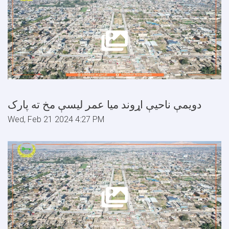
دويمې ناحيې اړوند ميا عمر ليسې مخ ته پارک
Wed, Feb 21 2024 4:27 PM