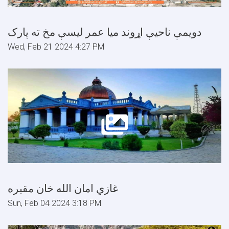
دويمې ناحيې اړوند ميا عمر ليسې مخ ته پارک
Wed, Feb 21 2024 4:27 PM
غازي امان الله خان مقبره
Sun, Feb 04 2024 3:18 PM