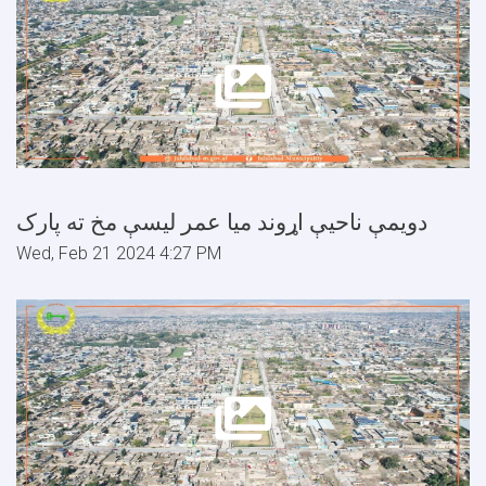
دويمې ناحيې اړوند ميا عمر ليسې مخ ته پارک
Wed, Feb 21 2024 4:27 PM