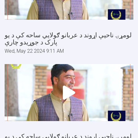
لومړۍ ناحیې اړوند د عربانو ګولایي ساحه کې د یو
پارک د جوړیدو چارې
Wed, May 22 2024 9:11 AM
لومړۍ ناحیې اړوند د عربانو ګولایي ساحه کې د یو