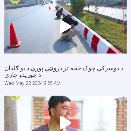
د دوسرکې چوک څخه تر درونټې پورې د یو ګلدان
د جوړیدو چارې
Wed, May 22 2024 9:25 AM