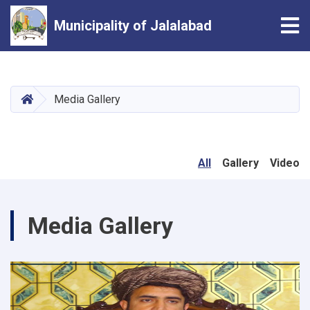
Tog
Municipality of Jalalabad
Skip
to
main
HOME
Media Gallery
content
All
Gallery
Video
Media Gallery