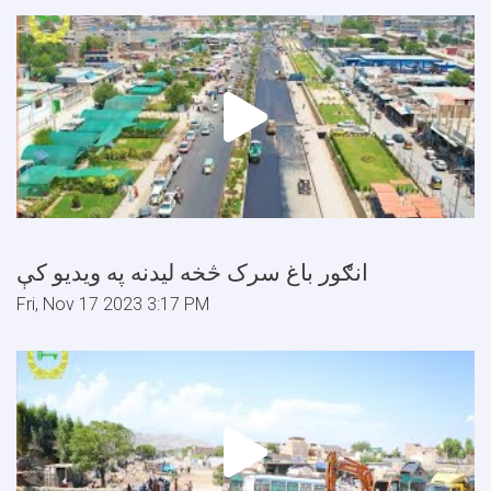
انګور باغ سرک څخه ليدنه په ويديو کې
Fri, Nov 17 2023 3:17 PM