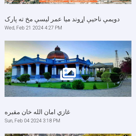
دويمې ناحيې اړوند ميا عمر ليسې مخ ته پارک
Wed, Feb 21 2024 4:27 PM
غازي امان الله خان مقبره
Sun, Feb 04 2024 3:18 PM