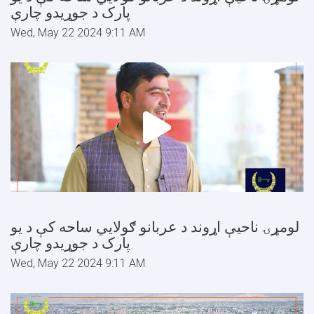
پارک د جوړیدو چارې
Wed, May 22 2024 9:11 AM
لومړۍ ناحیې اړوند د عربانو ګولایي ساحه کې د یو
پارک د جوړیدو چارې
Wed, May 22 2024 9:11 AM