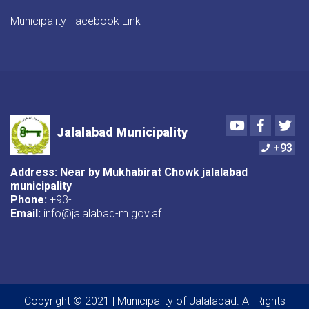
Municipality Facebook Link
Youtube
Faceboo
Twi
Jalalabad Municipality
+93
Address: Near by Mukhabirat Chowk jalalabad
municipality
Phone:
+93-
Email:
info@jalalabad-m.gov.af
Copyright © 2021 | Municipality of Jalalabad. All Rights