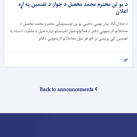
د يو تن محترم محمد محصل د جواز د تضمين په اړه
اعلان
د جلال آباد ښار نهمې ناحیې يو تن اوسیدونکى محترم محمد محصل د
معاملاتو لارښوونې دفتر د فعالولو جواز اخيستلو لپاره خپل د ملکيت اسناد په
تضمین کې پريښي تر څو هر ډول معاملاتو لارښوونې دفاتر . . .
نور...
Back to announcements