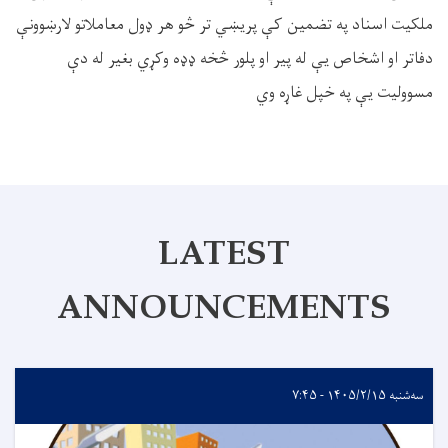
ملکيت اسناد په تضمین کې پريښي تر څو هر ډول معاملاتو لارښوونې
دفاتر او اشخاص يې له پير او پلور څخه ډډه وکړي بغير له دې
مسوولیت يې په خپل غاړه وي
LATEST
ANNOUNCEMENTS
سه‌شنبه ۱۴۰۵/۲/۱۵ - ۷:۴۵