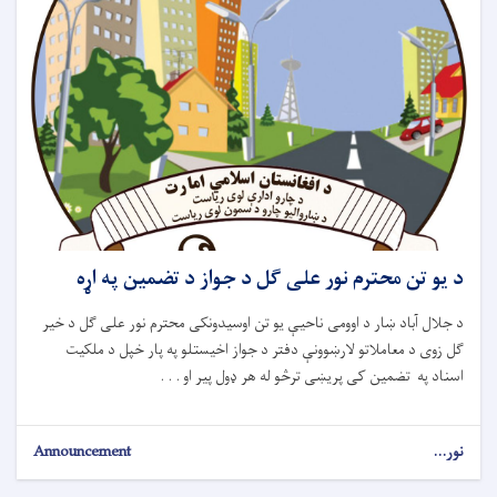
د یو تن محترم نور علی ګل د جواز د تضمین په اړه
د جلال آباد ښار د اوومی ناحیې یو تن اوسیدونکی محترم نور علی ګل د خیر
ګل زوی د معاملاتو لارښوونې دفتر د جواز اخیستلو په پار خپل د ملکیت
اسناد په تضمین کی پریښی ترڅو له هر ډول پیر او . . .
نور...
Announcement