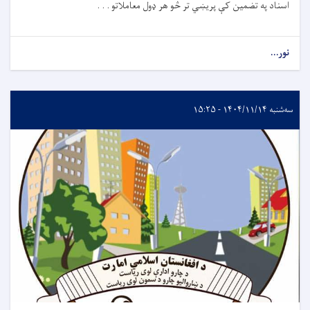
اسناد په تضمین کې پريښي تر څو هر ډول معاملاتو . . .
نور...
سه‌شنبه ۱۴۰۴/۱۱/۱۴ - ۱۵:۲۵