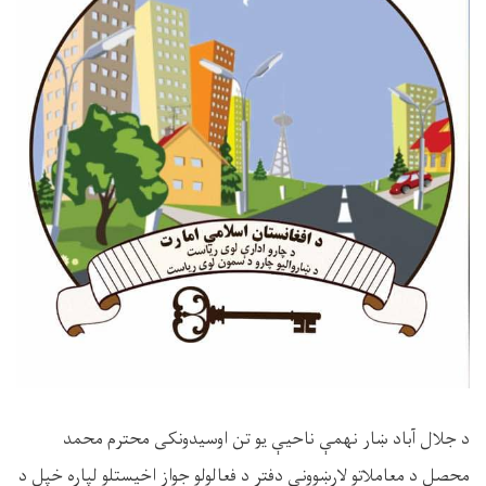
د جلال آباد ښار نهمې ناحیې يو تن اوسیدونکى محترم محمد
محصل د معاملاتو لارښوونې دفتر د فعالولو جواز اخيستلو لپاره خپل د