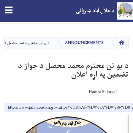
د جلال آباد ښاروالی
اصلي
منځپانګه
دانګل
کور
ANNOUNCEMENTS
د يو تن محترم محمد محصل د جواز
د يو تن محترم محمد محصل د جواز د
تضمين په اړه اعلان
Hamza Salarzai
http://www.jalalabad-m.gov.af/ps/%D8%AF-%D9%8A%D