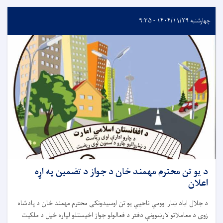
چهارشنبه ۱۴۰۴/۱۱/۲۹ - ۹:۳۵
د يو تن محترم مهمند خان د جواز د تضمين په اړه
اعلان
د جلال اباد ښار اوومې ناحیې يو تن اوسیدونکى محترم مهمند خان د پادشاه
زوى د معاملاتو لارښوونې دفتر د فعالولو جواز اخيستلو لپاره خپل د ملکيت