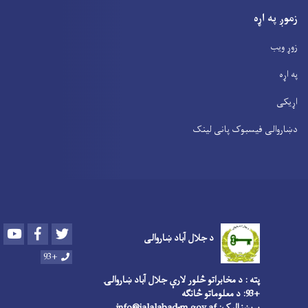
زموږ په اړه
زوړ ویب
په اړه
اړیکی
دښاروالی فیسبوک پانی لینک
Youtube
Facebook
Twitter
د جلال آباد ښاروالی
+93
پته : د مخابراتو څلور لارې جلال آباد ښاروالۍ
+93: د معلوماتو څانګه
بریښنالیک: info@jalalabad-m.gov.af