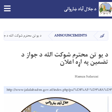
د جلال آباد ښاروالی
اصلي
منځپانګه
دانګل
کور
ANNOUNCEMENTS
د يو تن محترم شوکت الله د جواز 
د يو تن محترم شوکت الله د جواز د
تضمين په اړه اعلان
Hamza Salarzai
http://www.jalalabad-m.gov.af/index.php/ps/%D8%A