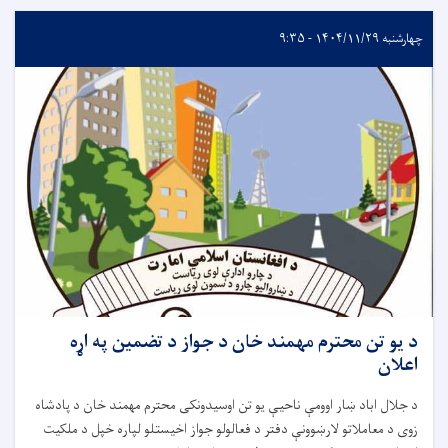
چهارشنبه ۱۴۰۴/۱۱/۲۹ - ۹:۳۵
د يو تن محترم مهمند خان د جواز د تضمين په اړه
اعلان
د جلال اباد ښار اوومې ناحیې يو تن اوسیدونکى محترم مهمند خان د پادشاه
زوى د معاملاتو لارښوونې دفتر د فعالولو جواز اخيستلو لپاره خپل د ملکيت