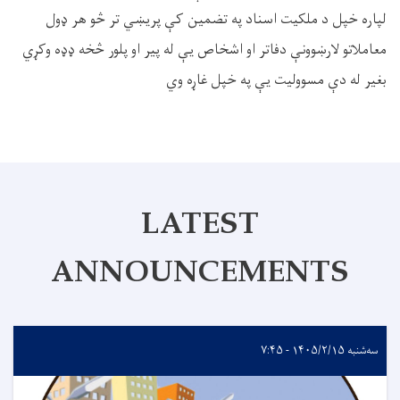
لپاره خپل د ملکيت اسناد په تضمین کې پريښي تر څو هر ډول
معاملاتو لارښوونې دفاتر او اشخاص يې له پير او پلور څخه ډډه وکړي
بغير له دې مسوولیت يې په خپل غاړه وي
LATEST
ANNOUNCEMENTS
سه‌شنبه ۱۴۰۵/۲/۱۵ - ۷:۴۵