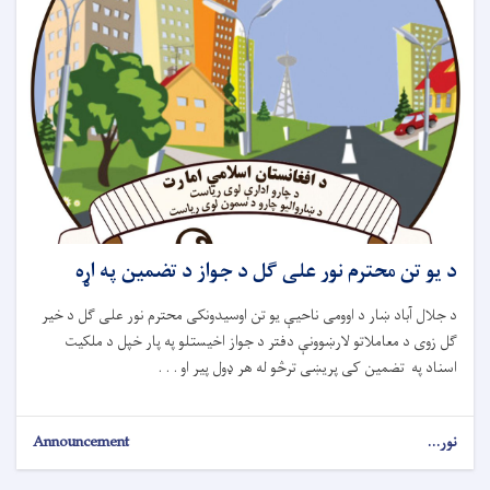
د یو تن محترم نور علی ګل د جواز د تضمین په اړه
د جلال آباد ښار د اوومی ناحیې یو تن اوسیدونکی محترم نور علی ګل د خیر
ګل زوی د معاملاتو لارښوونې دفتر د جواز اخیستلو په پار خپل د ملکیت
اسناد په تضمین کی پریښی ترڅو له هر ډول پیر او . . .
نور...
Announcement