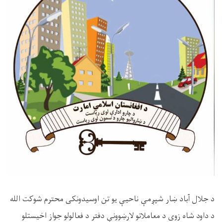
د جلال آباد ښار شپږمې ناحیې يو تن اوسیدونکى محترم شوکت الله
د داود شاه زوى د معاملاتو لارښوونې دفتر د فعالولو جواز اخيستلو