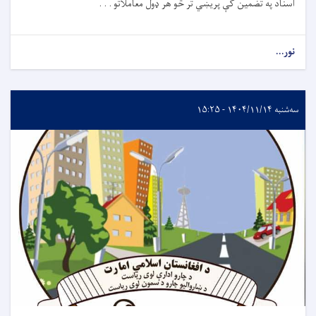
اسناد په تضمین کې پريښي تر څو هر ډول معاملاتو . . .
نور...
سه‌شنبه ۱۴۰۴/۱۱/۱۴ - ۱۵:۲۵