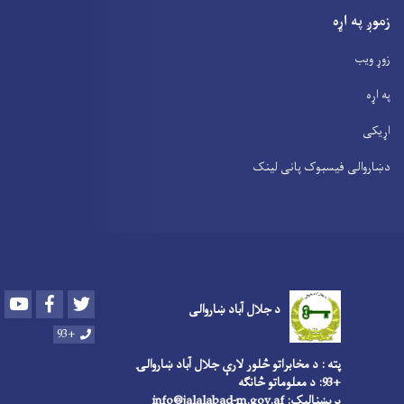
زموږ په اړه
زوړ ویب
په اړه
اړیکی
دښاروالی فیسبوک پانی لینک
Youtube
Facebook
Twitter
د جلال آباد ښاروالی
+93
پته : د مخابراتو څلور لارې جلال آباد ښاروالۍ
+93: د معلوماتو څانګه
بریښنالیک: info@jalalabad-m.gov.af