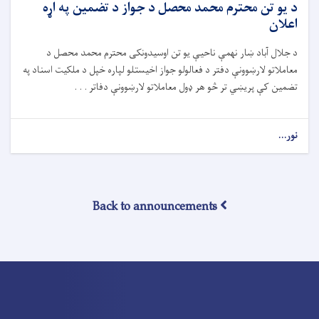
د يو تن محترم محمد محصل د جواز د تضمين په اړه
اعلان
د جلال آباد ښار نهمې ناحیې يو تن اوسیدونکى محترم محمد محصل د
معاملاتو لارښوونې دفتر د فعالولو جواز اخيستلو لپاره خپل د ملکيت اسناد په
تضمین کې پريښي تر څو هر ډول معاملاتو لارښوونې دفاتر . . .
نور...
Back to announcements