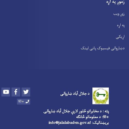
زموږ په اړه
زوړ ویب
په اړه
اړیکی
دښاروالی فیسبوک پانی لینک
Youtube
Facebook
Twitter
د جلال آباد ښاروالی
+93
پته : د مخابراتو څلور لارې جلال آباد ښاروالۍ
+93: د معلوماتو څانګه
بریښنالیک: info@jalalabad-m.gov.af