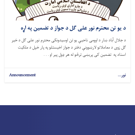
د یو تن محترم نور علی ګل د جواز د تضمین په اړه
د جلال آباد ښار د اوومی ناحیې یو تن اوسیدونکی محترم نور علی ګل د خیر
ګل زوی د معاملاتو لارښوونې دفتر د جواز اخیستلو په پار خپل د ملکیت
اسناد په تضمین کی پریښی ترڅو له هر ډول پیر او . . .
نور...
Announcement