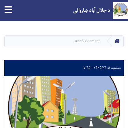
د جلال آباد ښاروالی
اصلي
منځپانګه
دانګل
کور
Announcement
سه‌شنبه ۱۴۰۵/۲/۱۵ - ۷:۴۵