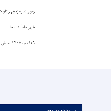
زمونږ ښار- زمونږ راتلونک
شهر ما- آینده ما
۱۶/ ثور/ ۱۴۰۵ هـ ش