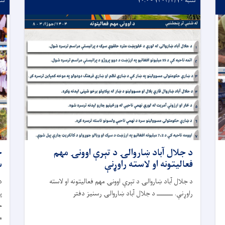
شنبه ۱۴۰۴/۳/۱۰ - ۱۰:۰
شنبه /۱۰
د جلال آباد ښاروالۍ د تېرې اوونۍ مهم
ج
فعالیتونه او لاسته راوړنې
س
د جلال آباد ښاروالۍ د تېرې اوونۍ مهم فعالیتونه او لاسته
د
راوړنې. ــــــــ د جلال آباد ښاروالۍ رسنیز دفتر
پ
ج
م