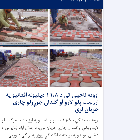
سه‌شنبه ۱۴۰۴/۳/۱۳ - ۹:۲۴
اوومه ناحیې کې د ١١،٨ ميليونه افغانيو په
ارزښت پلو لارو او ګلدان جوړولو چارې
جریان لري
اوومه ناحیه کې د ۱۱،۸ میلیونو افغانیو په ارزښت د سړک، پلو
لارو، ویالې او ګلدان چارې جریان لري. د جلال آباد ښاروالۍ د
داخلي عوایدو په مرسته د انکشافي پروژو په لړ کې د اوومې