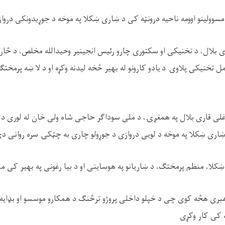
 مسوولینو اوومه ناحیه درونټه کی د ښاری ښکلا په موخه د جوړیدونکی دروازی
ی بلال، د تخنیکی او سکتوری چارو رئیس انجینیر وحیدالله مخلص، د څار ا
ل تخنیکی پلاوی د یادو کارونو له بهیر څخه لیدنه وکړه او د لا ښه پرمختګ
غلی قاری بلال په همغږۍ، د ملی سوداګر حاجی شاه ولی خان له لوری د ا
اری ښکلا په موخه د لویی دروازی د جوړولو چاری به چټکۍ سره روانی د
ښکلا، منظم پرمختګ، د ښاریانو په هوساینی او د بیا رغونی په بهیر کی م
هبری هڅه کوی چی د خپلو داخلی پروژو ترڅنګ د همکارو موسسو او بډایه هی
نه کی کار وکړی