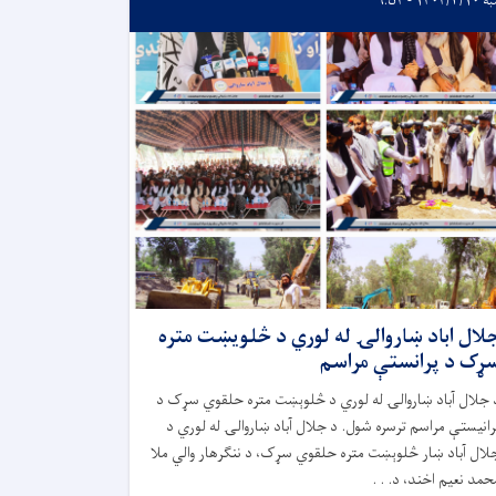
۱۴۰۴/۳ - ۹:۵۴
لال اباد ښاروالۍ له لوري د څلويښت متره
ړک د پرانستې مراسم
 جلال آباد ښاروالۍ له لوري د څلوېښت متره حلقوي سړک د
رانیستې مراسم ترسره شول. د جلال آباد ښاروالۍ له لوري د
لال آباد ښار څلوېښت متره حلقوي سړک، د ننګرهار والي ملا
حمد نعیم اخند، د. . .