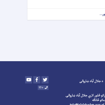
ور...
Youtube
Facebook
Twitter
د جلال آباد ښاروالی
+93
راتو څلور لارې جلال آباد ښاروالۍ
in