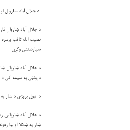
.د جلال آباد ښاروال او
د جلال آباد ښاروال قار
نصیب الله ثاقب ورسره م
سپارښتنی وکړی
د جلال آباد ښاروال ښا
درونټی په سیمه کی د ښ
دا ډول پروژی د ښار په 
د جلال آباد ښاروالۍ ر
ښار په ښکلا او بیا رغو