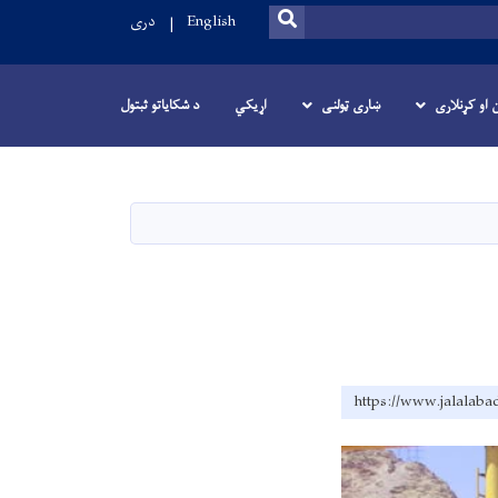
SEARCH
English
دری
ن او کړنلاری
ښاری ټولنی
اړیکي
د شکایاتو ثبتول
https://www.jalalaba