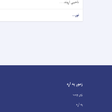
ناحیې اړوند. . .
نور...
زموږ په اړه
زوړ ویب
په اړه