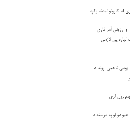
 له کارونو لیدنه وکړه
و ارزونی آمر قاری
 لپاره یی لازمی
وومی ناحیی اړوند د
ی
هم رول لری
وادوالو په مرسته د