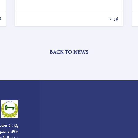
نور...
ن
BACK TO NEWS
پته : د مخاب
+93: د معلوماتو څانګه
بریښنالیک: fo@jalalabad-m.gov.af