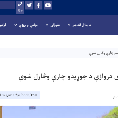
Twitter
Facebook
Youtube
لټون
+93
د جلال آباد ښار
ښاروالی
برنامي او پروژي
قوانی
اصلي
منځپانګه
دانګل
یدو چارې وڅارل شوې
ی دروازې د جوړیدو چارې وڅارل شوې
d-m.gov.af/ps/node/1700