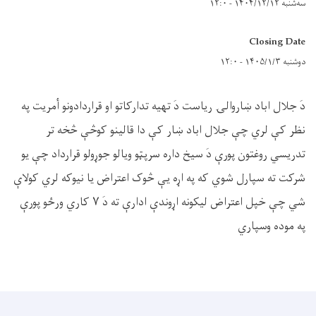
سه‌شنبه ۱۴۰۴/۱۲/۱۲ - ۱۲:۰
Closing Date
دوشنبه ۱۴۰۵/۱/۳ - ۱۲:۰
دَ جلال اباد ښاروالۍ ریاست دَ تهيه تدارکاتو او قراردادونو أمريت په
نظر کې لري چې جلال اباد ښار کې دا قالينو کوڅې څخه تر
تدريسي روغتون پورې دَ سيخ داره سرپټو ويالو جوړولو قرارداد چې يو
شرکت ته سپارل شوي که په اړه يې څوک اعتراض يا نيوکه لري کولاې
شي چې خپل اعتراض ليکونه اړوندې ادارې ته دَ ٧ کاري ورځو پورې
په موده وسپاري