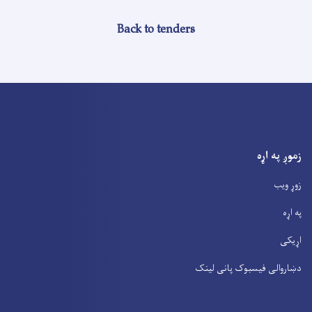
Back to tenders
زموږ په اړه
زوړ ویب
په اړه
اړیکی
دښاروالی فیسبوک پانی لینک