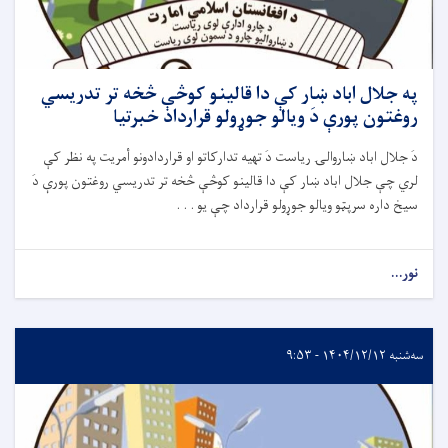
په جلال اباد ښار کې دا قالينو کوڅې څخه تر تدريسي
روغتون پورې دَ ويالو جوړولو قرارداد خبرتیا
دَ جلال اباد ښاروالۍ ریاست دَ تهيه تدارکاتو او قراردادونو أمريت په نظر کې
لري چې جلال اباد ښار کې دا قالينو کوڅې څخه تر تدريسي روغتون پورې دَ
سيخ داره سرپټو ويالو جوړولو قرارداد چې يو . . .
نور...
سه‌شنبه ۱۴۰۴/۱۲/۱۲ - ۹:۵۳