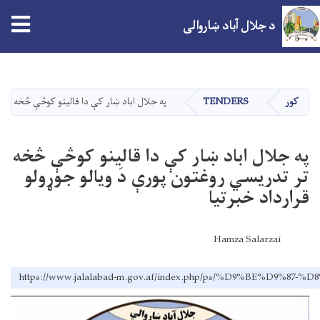
tion
د جلال آباد ښاروالی
اصلي
منځپانګه
دانګل
کور
TENDERS
په جلال اباد ښار کې دا قالينو کوڅې څخه تر تد
په جلال اباد ښار کې دا قالينو کوڅې څخه
تر تدريسي روغتون پورې دَ ويالو جوړولو
قرارداد خبرتیا
Hamza Salarzai
https://www.jalalabad-m.gov.af/index.php/ps/%D9