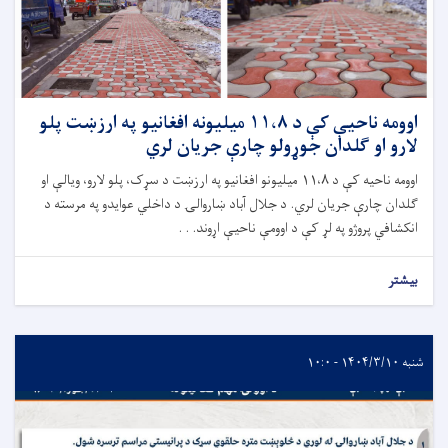
اوومه ناحیې کې د ١١،٨ ميليونه افغانيو په ارزښت پلو
لارو او ګلدان جوړولو چارې جریان لري
اوومه ناحیه کې د ۱۱،۸ میلیونو افغانیو په ارزښت د سړک، پلو لارو، ویالې او
ګلدان چارې جریان لري. د جلال آباد ښاروالۍ د داخلي عوایدو په مرسته د
انکشافي پروژو په لړ کې د اوومې ناحیې اړوند. . .
بیشتر
شنبه ۱۴۰۴/۳/۱۰ - ۱۰:۰