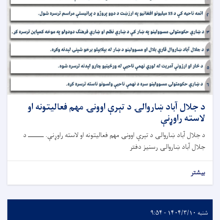
د جلال آباد ښاروالۍ د تېرې اوونۍ مهم فعالیتونه او
لاسته راوړنې
د جلال آباد ښاروالۍ د تېرې اوونۍ مهم فعالیتونه او لاسته راوړنې. ــــــــ د
جلال آباد ښاروالۍ رسنیز دفتر
بیشتر
شنبه ۱۴۰۴/۳/۱۰ - ۹:۵۴