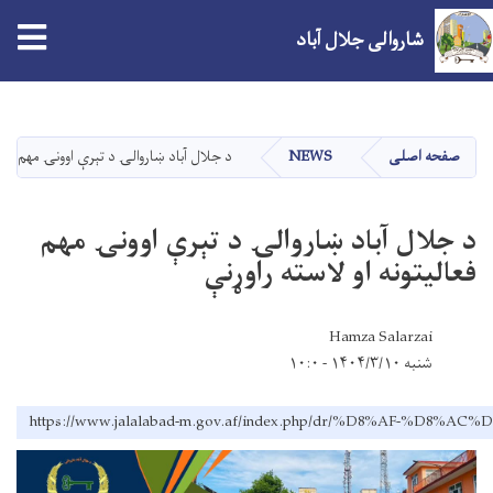
شاروالی جلال آباد
Skip
to
main
صفحه اصلی
NEWS
د جلال آباد ښاروالۍ د تېرې اوونۍ مهم فعال
content
د جلال آباد ښاروالۍ د تېرې اوونۍ مهم
فعالیتونه او لاسته راوړنې
Hamza Salarzai
شنبه ۱۴۰۴/۳/۱۰ - ۱۰:۰
https://www.jalalabad-m.gov.af/index.php/dr/%D8