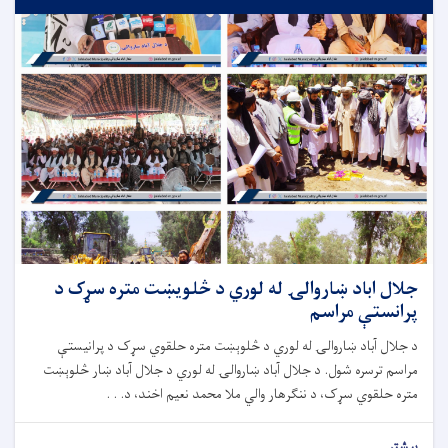
جلال اباد ښاروالۍ له لوري د څلويښت متره سړک د
پرانستې مراسم
د جلال آباد ښاروالۍ له لوري د څلوېښت متره حلقوي سړک د پرانیستې
مراسم ترسره شول. د جلال آباد ښاروالۍ له لوري د جلال آباد ښار څلوېښت
متره حلقوي سړک، د ننګرهار والي ملا محمد نعیم اخند، د. . .
بیشتر