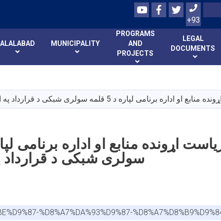
Youtube
Facebook
Twitter
Search
+93
PROGRAMS
LEGAL
JALALABAD
MUNICIPALITY
AND
DOCUMENTS
PROJECTS
Skip
to
main
اداره برنامی لپاره د 5 قلمه سولری شبکی د قرارداد په اړه اعلان
content
سولری شبکی د قرارداد په
%BE%D9%87-%D8%A7%DA%93%D9%87-%D8%A7%D8%B9%D9%