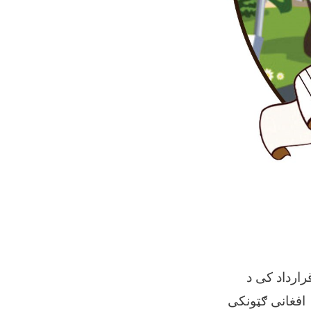
ه سولری شبکی په قرارداد کی د
نان سهیل سپین غر لوجستکی او ساختمانی شرکت په مبلغ 4427499.98 افغانی ګټونکی