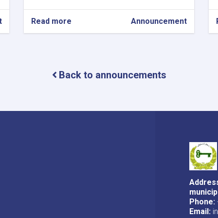
t
Read more
about
Announcement
د
جلال
آباد
ښار
د
Back to announcements
شهید
محمد
نعیم
مارکیټ
څخه
تر
مخابراتو
چوک
کاسه
برج
پوری
Address
سیخداره
municip
کانکریټی
Phone:
ویالو
Email:
i
جوړولو