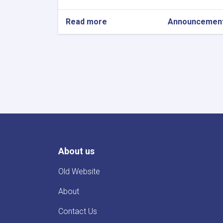
Read more
about
Announcemen
د
جلال
آباد
ښار
د
صحت
عامی
څلور
لاری
څخه
تر
پاکستا
About us
قونسلګرۍ
پوری
د
Old Website
سیخداره
کانکریټی
About
ویالی
جوړولو
Contact Us
پروژی