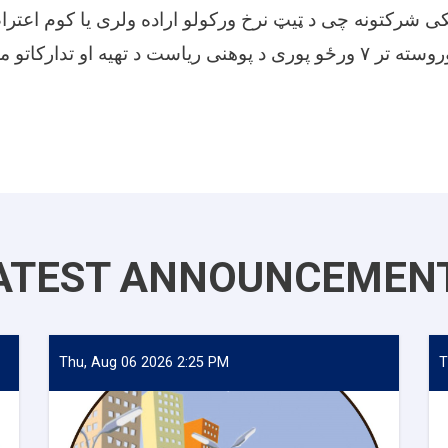
 شرکتونه چی د ټیټ نرخ ورکولو اراده ولری یا کوم اعتر
اعلان د نشر څخه وروسته تر ۷ ورځو پوری د پوهنی ریاست د تهیه او تد
ATEST ANNOUNCEMEN
Thu, Aug 06 2026 2:25 PM
T