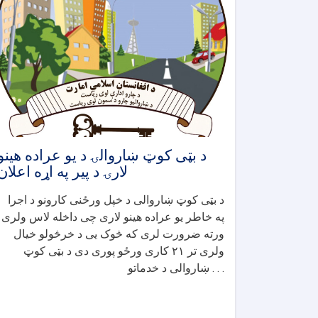
د بټی کوټ ښاروالۍ د یو عراده هینو
لارۍ د پیر په اړه اعلان
د بټی کوټ ښاروالی د خپل ورځنی کارونو د اجرا
په خاطر یو عراده هینو لاری چی داخله لاس ولری
ورته ضرورت لری که څوک یی د خرڅولو خیال
ولری تر ۲۱ کاری ورځو پوری دی د بټی کوټ
ښاروالی د خدماتو . . .