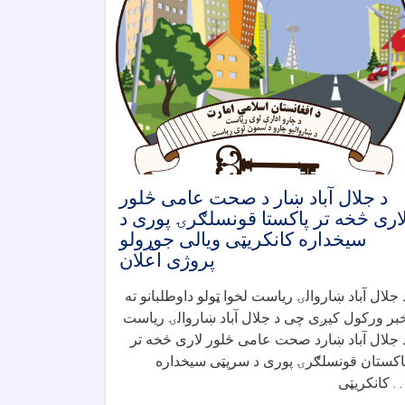
د جلال آباد ښار د صحت عامی څلور
اری څخه تر پاکستا قونسلګرۍ پوری د
سیخداره کانکریټی ویالی جوړولو
پروژی اعلان
 جلال آباد ښاروالۍ ریاست لخوا ټولو داوطلبانو ته
بر ورکول کیږی چی د جلال آباد ښاروالۍ ریاست
 جلال آباد ښارد صحت عامی څلور لاری څخه تر
اکستان قونسلګرۍ پوری د سرپټی سیخداره
کریټی . . .