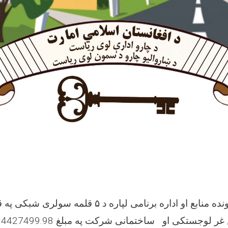
د پوهنی ریاست اړونده منابع او اداره برنامی لپاره د ۵ قلم
عد