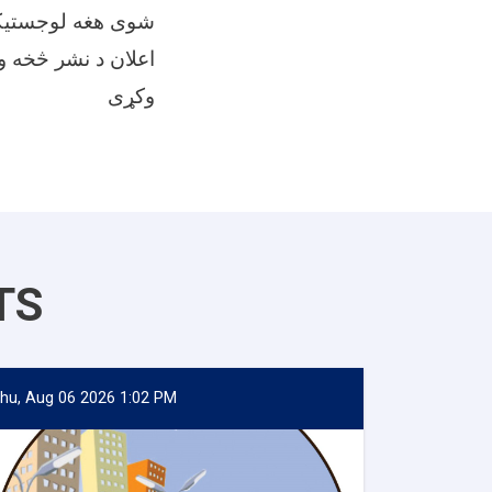
شوی هغه لوجستیکی
وکړی
TS
hu, Aug 06 2026 1:02 PM