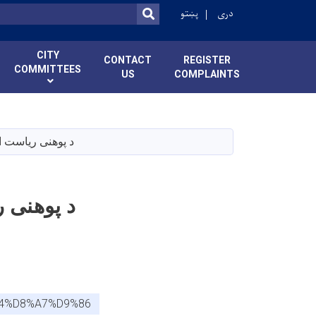
دری
پښتو
SEARCH
CITY
CONTACT
REGISTER
COMMITTEES
US
COMPLAINTS
د پوهنی ریاست اړونده منابع او 
84%D8%A7%D9%86