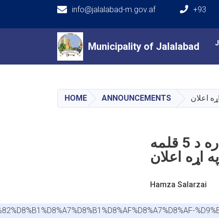
info@jalalabad-m.gov.af
+93
Main navigation
Municipality of Jalalabad
Municipality of Jalalabad
HOME
ANNOUNCEMENTS
د پوهنی ریاست اړونده منابع او اداره برنامی لپاره د 5 قلمه
 اړه اعلان
Hamza Salarzai
%D9%82%D8%B1%D8%A7%D8%B1%D8%AF%D8%A7%D8%AF-%D9