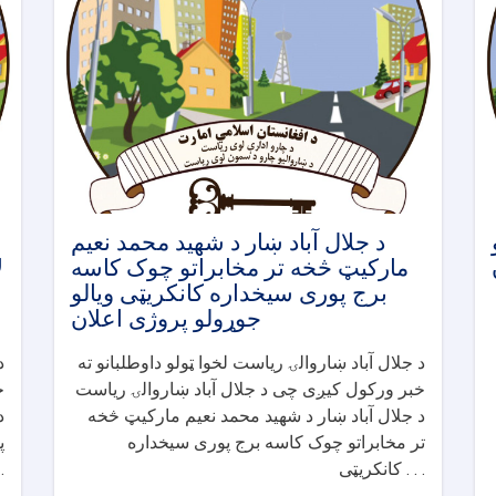
د جلال آباد ښار د شهید محمد نعیم
مارکیټ څخه تر مخابراتو چوک کاسه
ل
برج پوری سیخداره کانکریټی ویالو
جوړولو پروژی اعلان
د جلال آباد ښاروالۍ ریاست لخوا ټولو داوطلبانو ته
د
خبر ورکول کیږی چی د جلال آباد ښاروالۍ ریاست
خ
د جلال آباد ښار د شهید محمد نعیم مارکیټ څخه
د
تر مخابراتو چوک کاسه برج پوری سیخداره
پ
کانکریټی . . .
کان