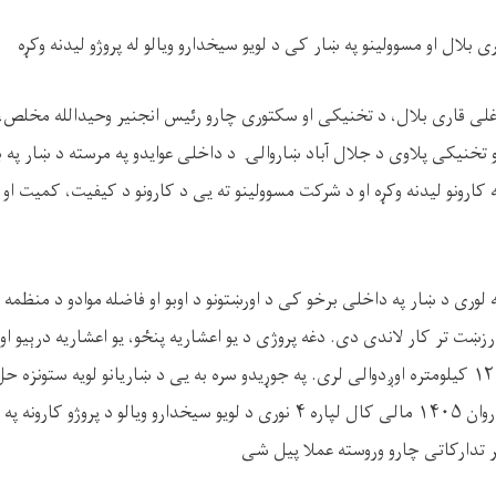
ی بلال او مسوولینو په ښار کی د لویو سیخدارو ویالو له پروژو لیدنه وکړه
لی قاری بلال، د تخنیکی او سکتوری چارو رئیس انجنیر وحیدالله مخلص، د
 تخنیکی پلاوی د جلال آباد ښاروالۍ د داخلی عوایدو په مرسته د ښار په بی
له کارونو لیدنه وکړه او د شرکت مسوولینو ته یی د کارونو د کیفیت، کمیت ا
 په ارزښت تر کار لاندی دی. دغه پروژی د یو اعشاریه پنځو، یو اعشاریه درېیو 
جوړیږی چی ټول نږدی ۱۲ کیلومتره اوږدوالی لری. په جوړیدو سره به یی د ښاریانو لویه س
آباد ښاروالۍ له لوری د روان ۱۴۰۵ مالی کال لپاره ۴ نوری د لویو سیخدارو ویالو 
ر تدارکاتی چارو وروسته عملا پیل شی