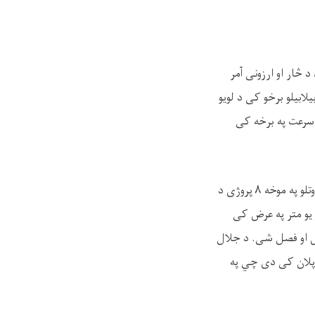
 څار او ارزونی آمر
لابیلو برخو کی د لویو
و سرعت په برخه کی
د جلال آباد ښاروالۍ له لوری د ښار په داخلی برخو کی د اورښتونو د اوبو او فاضله موادو د منظمه وتلو په موخه ۸ پروژی د
او یو متر په عرض کی
تونزه حل او فصل شی. د جلال
د پروژو کارونه په پلان کی دی چي په