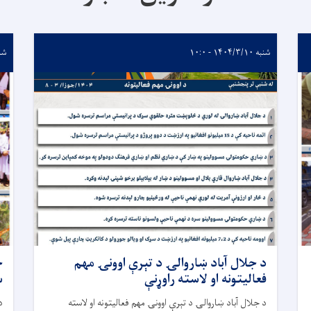
شنبه ۱۴۰۴/۳/۱۰ - ۱۰:۰
شنبه /۱۰
د جلال آباد ښاروالۍ د تېرې اوونۍ مهم
ج
فعالیتونه او لاسته راوړنې
س
د جلال آباد ښاروالۍ د تېرې اوونۍ مهم فعالیتونه او لاسته
د