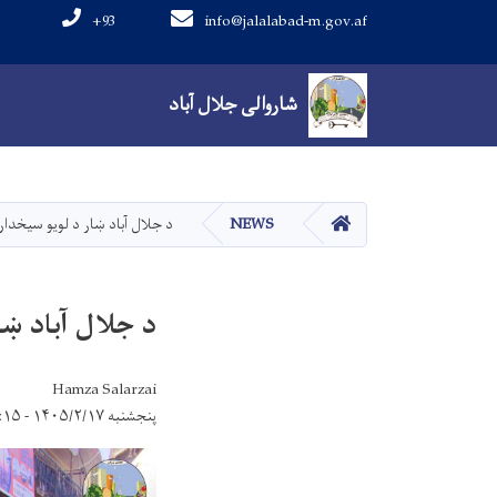
+93
info@jalalabad-m.gov.af
Main navigation
شاروالی جلال آباد
شاروالی جلال آباد
صفحه اصلی
NEWS
د جلال آباد ښار د لویو سیخدارو
د جلال آباد ښا
Hamza Salarzai
پنجشنبه ۱۴۰۵/۲/۱۷ - ۱۱:۱۵