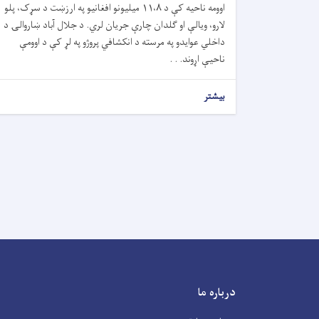
اوومه ناحیه کې د ۱۱،۸ میلیونو افغانیو په ارزښت د سړک، پلو
لارو، ویالې او ګلدان چارې جریان لري. د جلال آباد ښاروالۍ د
داخلي عوایدو په مرسته د انکشافي پروژو په لړ کې د اوومې
ناحیې اړوند. . .
بیشتر
درباره ما