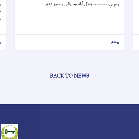
راوړنې. ــــــــ د جلال آباد ښاروالۍ رسنیز دفتر
پ
ج
م
بیشتر
ب
BACK TO NEWS