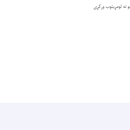
و ته لومړیتوب ورکړی