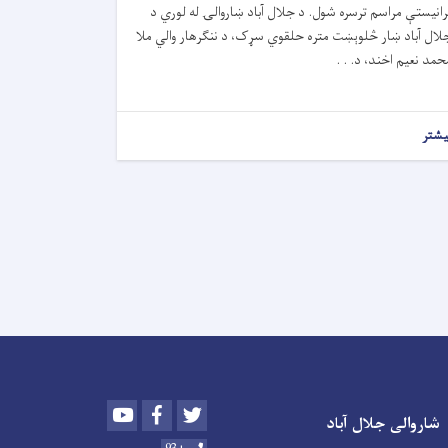
رانیستې مراسم ترسره شول. د جلال آباد ښاروالۍ له لوري د
لال آباد ښار څلوېښت متره حلقوي سړک، د ننګرهار والي ملا
حمد نعیم اخند، د. . .
یشتر
Youtube
Facebook
Twitter
شاروالی جلال آباد