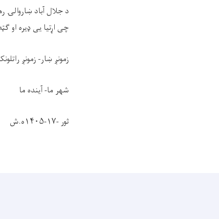
د جلال آباد ښاروالۍ ره
چی اړتیا یی ډیره او ګټه
زمونږ ښار- زمونږ راتلون
شهر ما- آینده ما
ثور -۱۷-۱۴۰۵ه.ش