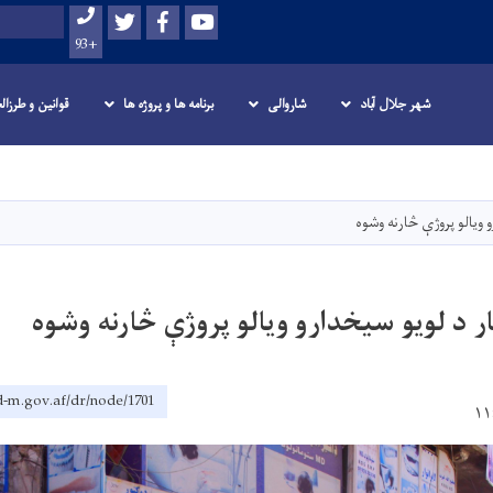
Twitter
Facebook
Youtube
Search
+93
شهر جلال آباد
شاروالی
برنامه ها و پروژه ها
قوانین و طرزال
Skip
to
main
 ویالو پروژې څارنه وشوه
content
ر د لویو سیخدارو ویالو پروژې څارنه وشوه
d-m.gov.af/dr/node/1701