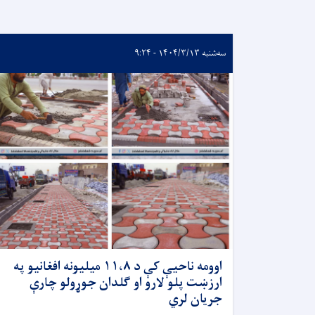
سه‌شنبه ۱۴۰۴/۳/۱۳ - ۹:۲۴
اوومه ناحیې کې د ١١،٨ ميليونه افغانيو په
ارزښت پلو لارو او ګلدان جوړولو چارې
جریان لري