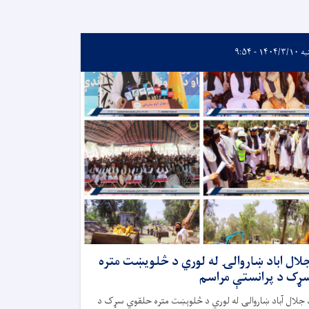
۱۴۰۴/۳ - ۹:۵۴
لال اباد ښاروالۍ له لوري د څلويښت متره
ړک د پرانستې مراسم
 جلال آباد ښاروالۍ له لوري د څلوېښت متره حلقوي سړک د