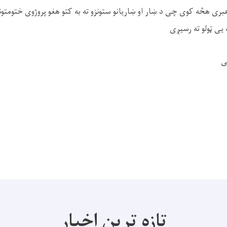
بری هڅه کوی چی د ښار او ښاریانو ستونزو ته به کتو هغو پروژوی ختومتون
 یی ټولو ته رسیږی
کی
تازه ترین اخبار