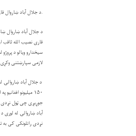
.د جلال آباد ښاروال قار
د جلال آباد ښاروال ښاغ
قاری نصیب الله ثاقب او
سیخدارو ویالو د پروژو 
لازمی سپارښتنی وکړی
۱۵۰ میلیونو افغانیو
نږدی راتلونکی کی به ت