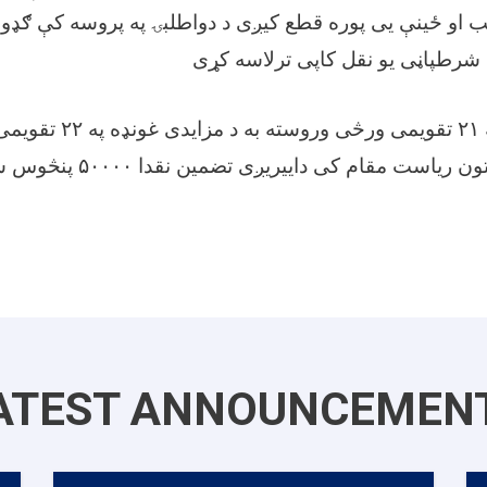
و ځینې یی پوره قطع کیږی د دواطلبۍ په پروسه کې ګډون
شرطپاڼی یو نقل کاپی ترلاسه کړی
بجو د ننګرهار پوهنتون ریاست مقام کی 
ATEST ANNOUNCEMEN