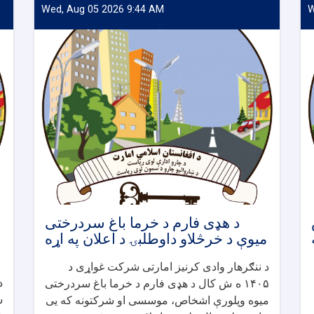
Wed, Aug 05 2026 9:44 AM
W
لس
د هډی فارم د خرما باغ سردرختی
میوې د خرڅلاو داوطلبۍ د اعلان په اړه
د ننګرهار وادی کرنیز امارتی شرکت غواړی د
د
۱۴۰۵ ه ش کال د هډی فارم د خرما باغ سردرختی
س
میوه وپلورې اشخاص، موسسی او شرکتونه که یی