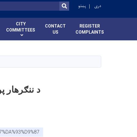
دری
پښتو
SEARCH
CITY
CONTACT
REGISTER
COMMITTEES
US
COMPLAINTS
د ننګرهار پ
A7%DA%93%D9%87