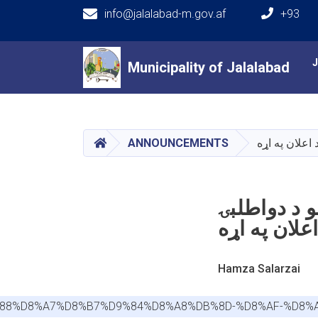
info@jalalabad-m.gov.af
+93
Main navigation
Municipality of Jalalabad
Municipality of Jalalabad
HOME
اعلان په اړه
ANNOUNCEMENTS
و د دواطلبۍ
اعلان په اړه
Hamza Salarzai
D9%88%D8%A7%D8%B7%D9%84%D8%A8%DB%8D-%D8%AF-%D8