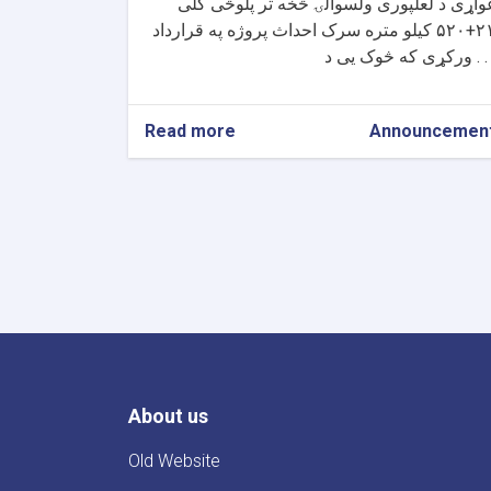
واړی د لعلپوری ولسوالۍ څخه تر پلوڅی کلی
۲۱+۵۲۰ کیلو متره سرک احداث پروژه په قرارداد
 که څوک یی د . . .
Read more
about
Announcemen
د
لعلپوری
ولسوالۍ
څخه
تر
پلوڅی
کلی
پوری
سرک
احداث
پروژی
د
About us
قرارداد
په
هکله
Old Website
اعلان