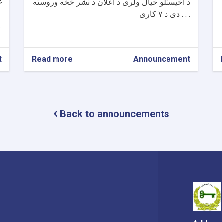
غ
د اخیستلو خیال ولری د اعلان د نشر څخه وروسته
دی د ۷ کاری . . .
ورکړی
t
Read more
about
Announcement
د
هډی
فارم
د
خرما
Back to announcements
باغ
سردرختی
میوې
د
خرڅلاو
داوطلبۍ
د
اعلان
په
اړه