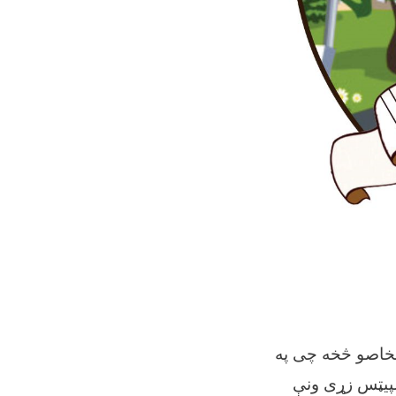
شخاصو څخه چی په
 د ننګرهار پوهنتون په داخل کی ۱۶ دانې کالپیټس زړی ونې