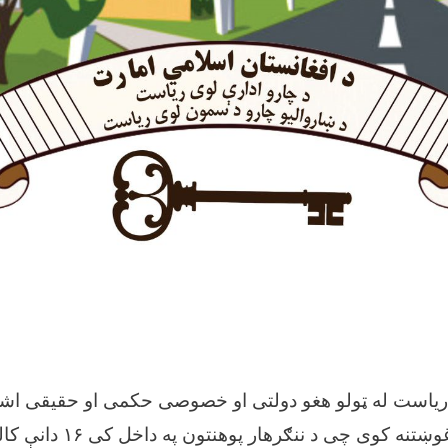
ن ریاست له ټولو هغو دولتی او خصوصی حکمی او حقیقی ا
شرایطو برابر وی غوښتنه کوی چی