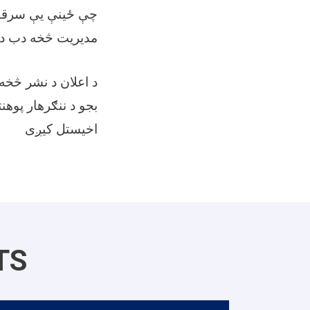
چې ځینې یې سرقب ا
مدیریت څخه دب د 
اخیستل کیږی
TS