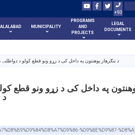
Youtube
Facebook
Twitter
Search
+93
PROGRAMS
LEGAL
JALALABAD
MUNICIPALITY
AND
DOCUMENTS
PROJECTS
Skip
to
main
د ننګرهار پوهنتون په داخل کی د زړو ونو قطع کولو د دواطلبۍ د 
content
وهنتون په داخل کی د زړو ونو قطع کول
د 
%A7%D8%B9%D9%84%D8%A7%D9%86-%D9%BE%D9%87-%D8%