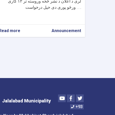
لری د اعلان د نشر څخه وروسته تر ۱۲ کاری
ورځو پوری دی خپل درخواست . . .
Read more
about
Announcement
د
تورخم
ښاروالۍ
مربوط
۱۲
دولس
بابه
تشنابونه
د
قرارداد
په
هکله
Youtube
Facebook
Twitter
Jalalabad Municipality
+93