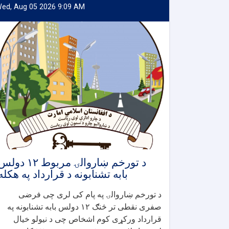
ed, Aug 05 2026 9:09 AM
د تورخم ښاروالۍ مربوط ۱۲ دو
بابه تشنابونه د قرارداد په هکله
د تورخم ښاروالۍ په پام کی لری چی فرضی
صفری نقطی تر څنګ ۱۲ دولس بابه تشنابونه په
قرارداد ورکړی کوم اشخاص چی د نیولو خیال