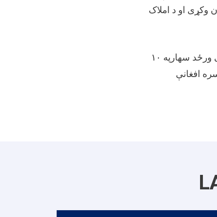
 وکړی او د املاک
د اعلان د نشر څخه ۲۱ تقویمی ورڅی وروسته به د مزایدی غونډه په ۲۲ تقویمی ورځد سهارپه ۱۰
داییریږی تضمین نقدا ۵۰۰۰۰ پنڅوس سره افغانې
L