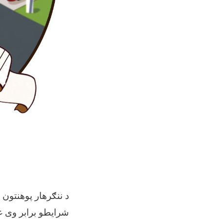
د ننګرهار پوهنتو