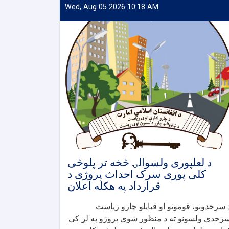
Wed, Aug 05 2026 10:18 AM
د لعلپوری ولسوالۍ څخه تر پلوڅی
کلی پوری سرک احداث پروژی د
قرارداد په هکله اعلان
 سرحدونو، قومونو او قبایلو چارو ریاست
رحدی ولسونو ته د منظور شوی پروژو په لړ کی