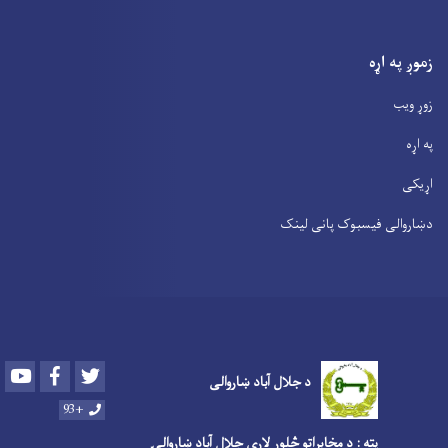
زموږ په اړه
زوړ ویب
په اړه
اړیکی
دښاروالی فیسبوک پانی لینک
Youtube
Facebook
Twitter
د جلال آباد ښاروالی
+93
پته : د مخابراتو څلور لارې جلال آباد ښاروالۍ