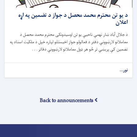
د يو تن محترم محمد محصل د جواز د تضمين په اړه
اعلان
د جلال آباد ښار نهمې ناحیې يو تن اوسیدونکى محترم محمد محصل د
معاملاتو لارښوونې دفتر د فعالولو جواز اخيستلو لپاره خپل د ملکيت اسناد په
تضمین کې پريښي تر څو هر ډول معاملاتو لارښوونې دفاتر . . .
نور...
Back to announcements