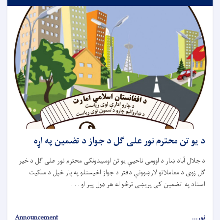
د یو تن محترم نور علی ګل د جواز د تضمین په اړه
د جلال آباد ښار د اوومی ناحیې یو تن اوسیدونکی محترم نور علی ګل د خیر
ګل زوی د معاملاتو لارښوونې دفتر د جواز اخیستلو په پار خپل د ملکیت
اسناد په تضمین کی پریښی ترڅو له هر ډول پیر او . . .
نور...
Announcement