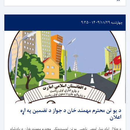
چهارشنبه ۱۴۰۴/۱۱/۲۹ - ۹:۳۵
د يو تن محترم مهمند خان د جواز د تضمين په اړه
اعلان
د جلال اباد ښار اوومې ناحیې يو تن اوسیدونکى محترم مهمند خان د پادشاه