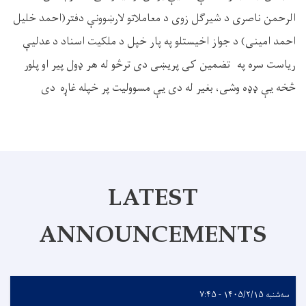
الرحمن ناصری د شیرګل زوی د معاملاتو لارښوونې دفتر(احمد خلیل
احمد امینی) د جواز اخیستلو په پار خپل د ملکیت اسناد د عدلیې
ریاست سره په تضمین کی پریښی دی ترڅو له هر ډول پیر او پلور
څخه یې ډډه وشی، بغیر له دی یې مسوولیت پر خپله غاړه دی
LATEST
ANNOUNCEMENTS
سه‌شنبه ۱۴۰۵/۲/۱۵ - ۷:۴۵