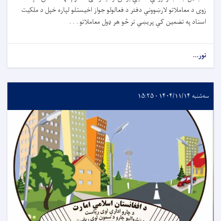
زوى د معاملاتو لارښوونې دفتر د فعالولو جواز اخيستلو لپاره خپل د ملکيت
اسناد په تضمین کې پريښي تر څو هر ډول معاملاتو . . .
نور...
سه‌شنبه ۱۴۰۴/۱۱/۱۴ - ۱۵:۲۵