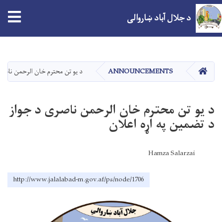
tion
د جلال آباد ښاروالی
اصلي
منځپانګه
دانګل
کور
ANNOUNCEMENTS
د یو تن محترم خان الرحمن ناصری
د یو تن محترم خان الرحمن ناصری د جواز
د تضمین په اړه اعلان
Hamza Salarzai
http://www.jalalabad-m.gov.af/ps/node/1706