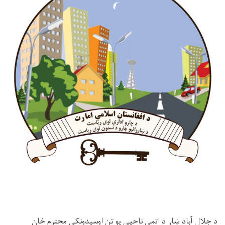
د جلال آباد ښار د اتمې ناحیې یو تن اوسیدونکی محترم خان