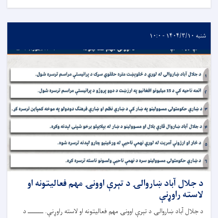
شنبه ۱۴۰۴/۳/۱۰ - ۱۰:۰
د جلال آباد ښاروالۍ د تېرې اوونۍ مهم فعالیتونه او
لاسته راوړنې
د جلال آباد ښاروالۍ د تېرې اوونۍ مهم فعالیتونه او لاسته راوړنې. ــــــــ د