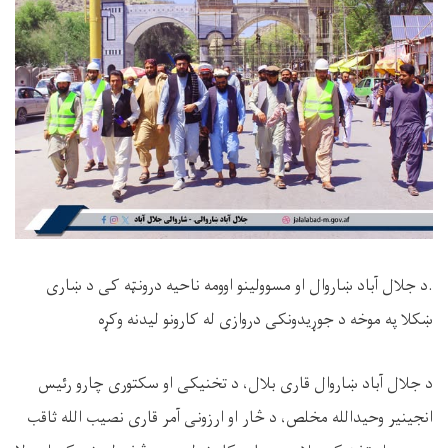
.د جلال آباد ښاروال او مسوولینو اوومه ناحیه درونټه کی د ښاری
ښکلا په موخه د جوړیدونکی دروازی له کارونو لیدنه وکړه
د جلال آباد ښاروال قاری بلال، د تخنیکی او سکتوری چارو رئیس
انجینیر وحیدالله مخلص، د څار او ارزونی آمر قاری نصیب الله ثاقب