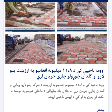
اوومه ناحیې کې د ١١،٨ ميليونه افغانيو په ارزښت پلو
لارو او ګلدان جوړولو چارې جریان لري
اوومه ناحیه کې د ۱۱،۸ میلیونو افغانیو په ارزښت د سړک، پلو لارو، ویالې او
ګلدان چارې جریان لري. د جلال آباد ښاروالۍ د داخلي عوایدو په مرسته د
انکشافي پروژو په لړ کې د اوومې ناحیې اړوند. . .
بیشتر