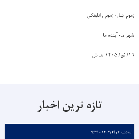
زمونږ ښار- زمونږ راتلونکی
شهر ما- آینده ما
۱۶/ ثور/ ۱۴۰۵ هـ ش
تازه ترین اخبار
سه‌شنبه ۱۴۰۴/۳/۱۳ - ۹:۲۴