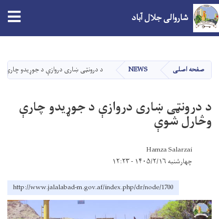
tion
شاروالی جلال آباد
Skip
to
main
صفحه اصلی
NEWS
د درونټی ښاری دروازې د جوړیدو چارې و
content
د درونټی ښاری دروازې د جوړیدو چارې
وڅارل شوې
Hamza Salarzai
چهارشنبه ۱۴۰۵/۲/۱۶ - ۱۲:۲۳
http://www.jalalabad-m.gov.af/index.php/dr/node/1700