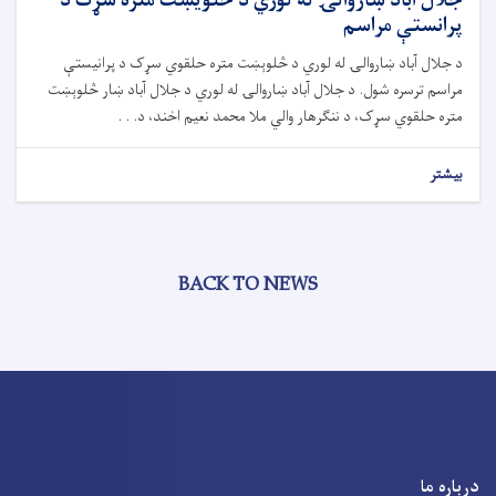
جلال اباد ښاروالۍ له لوري د څلويښت متره سړک د
پرانستې مراسم
د جلال آباد ښاروالۍ له لوري د څلوېښت متره حلقوي سړک د پرانیستې
مراسم ترسره شول. د جلال آباد ښاروالۍ له لوري د جلال آباد ښار څلوېښت
متره حلقوي سړک، د ننګرهار والي ملا محمد نعیم اخند، د. . .
بیشتر
BACK TO NEWS
درباره ما