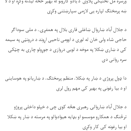
ورسره مل تخنیکی پلاوی د یادو کارونو له بهیر څخه لیدنه وکړه او د لا
ښه پرمختګ لپاره یی لازمی سپارښتنی وکړی
د جلال آباد ښاروال ښاغلی قاری بلال په همغږۍ، د ملی سوداګر
حاجی شاه ولی خان له لوری د اوومی ناحیی اړوند د درونټی په سیمه
کی د ښاری ښکلا په موخه د لویی دروازی د جوړولو چاری به چټکۍ
سره روانی دی
دا ډول پروژی د ښار په ښکلا، منظم پرمختګ، د ښاریانو په هوساینی
او د بیا رغونی په بهیر کی مهم رول لری
د جلال آباد ښاروالۍ رهبری هڅه کوی چی د خپلو داخلی پروژو
ترڅنګ د همکارو موسسو او بډایه هیوادوالو په مرسته د ښار په ښکلا
او بیا رغونه کی کار وکړی