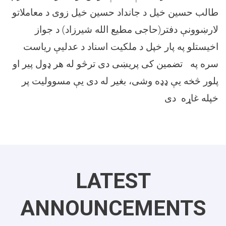
طالب حسین خیل د جانداد حسین خیل زوی د معاملاتو
لارښوونې دفتر(حاجی مطیع الله شیرزاد) د جواز
اخیستلو په پار خپل د ملکیت اسناد د عدلیې ریاست
سره په تضمین کی پریښی دی ترڅو له هر ډول پیر او
پلور څخه یې ډډه وشی، بغیر له دی یې مسوولیت پر
خپله غاړه دی
LATEST
ANNOUNCEMENTS