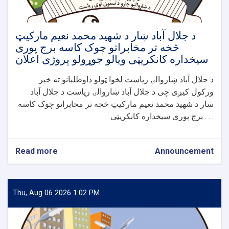
سیخداره
کانکریټی
ویالی
جوړولو
د جلال آباد ښار د شهید محمد نعیم مارکیټ
پروژی
څخه تر مخابراتو چوک کاسه برج پوری
اعلان
سیخداره کانکریټی ویالو جوړولو پروژی اعلان
د جلال آباد ښاروالۍ ریاست لخوا ټولو داوطلبانو ته خبر
ورکول کیږی چی د جلال آباد ښاروالۍ ریاست د جلال آباد
ښار د شهید محمد نعیم مارکیټ څخه تر مخابراتو چوک کاسه
برج پوری سیخداره کانکریټی . . .
Read more
about
Announcement
د
جلال
آباد
ښار
Thu, Aug 06 2026 1:02 PM
د
شهید
محمد