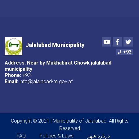
Youtube
Faceboo
Twi
Jalalabad Municipality
+93
Address: Near by Mukhabirat Chowk jalalabad
municipality
Phone:
+93-
Email:
info@jalalabad-m.gov.af
Copyright © 2021 | Municipality of Jalalabad. All Rights
Reserved
Footer menu
درباره شهر
Policies & Laws
FAQ