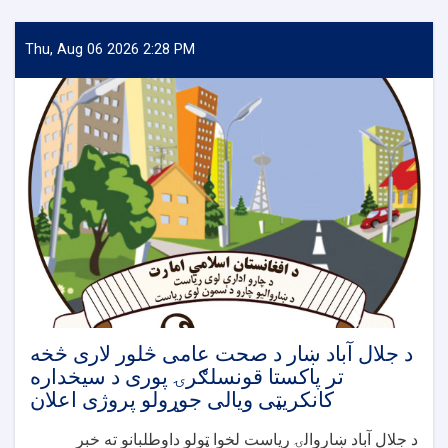
Thu, Aug 06 2026 2:28 PM
د جلال آباد ښار د صحت عامی څلور لاری څخه
تر پاکستا قونسلګرۍ پوری د سیخداره
کانکریټی ویالی جوړولو پروژی اعلان
د جلال آباد ښاروالۍ ریاست لخوا ټولو داوطلبانو ته خبر