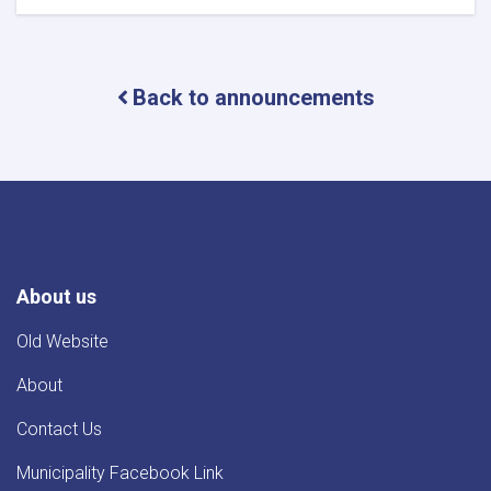
د
بټی
کوټ
ښاروالۍ
Back to announcements
د
یو
عراده
هینو
لارۍ
د
پیر
په
اړه
اعلان
About us
Old Website
About
Contact Us
Municipality Facebook Link