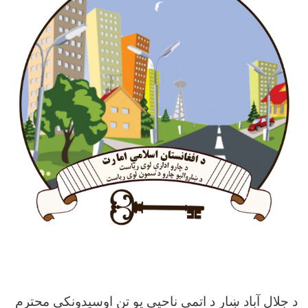
د جلال آباد ښار د اتمې ناحیې یو تن اوسیدونکی محترم