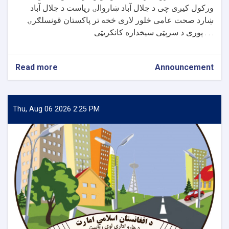
ورکول کیږی چی د جلال آباد ښاروالۍ ریاست د جلال آباد
ښارد صحت عامی څلور لاری څخه تر پاکستان قونسلګرۍ
پوری د سرپټی سیخداره کانکریټی . . .
Read more
about
Announcement
د
جلال
آباد
ښار
Thu, Aug 06 2026 2:25 PM
د
صحت
عامی
څلور
لاری
څخه
تر
پاکستا
قونسلګرۍ
پوری
د