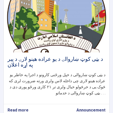
نعیم
مارکیټ
څخه
تر
مخابراتو
چوک
کاسه
برج
پوری
سیخداره
کانکریټی
ویالو
د بټی کوټ ښاروالۍ د یو عراده هینو لارۍ د پیر
جوړولو
په اړه اعلان
پروژی
اعلان
د بټی کوټ ښاروالی د خپل ورځنی کارونو د اجرا په خاطر یو
عراده هینو لاری چی داخله لاس ولری ورته ضرورت لری که
څوک یی د خرڅولو خیال ولری تر ۲۱ کاری ورځو پوری دی د
بټی کوټ ښاروالی د خدماتو . . .
Read more
about
Announcement