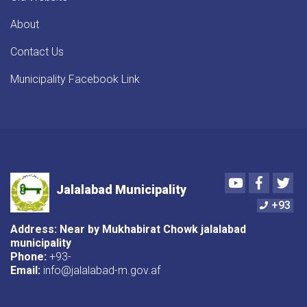
About
Contact Us
Municipality Facebook Link
Youtube
Faceboo
Twi
Jalalabad Municipality
+93
Address: Near by Mukhabirat Chowk jalalabad
municipality
Phone:
+93-
Email:
info@jalalabad-m.gov.af