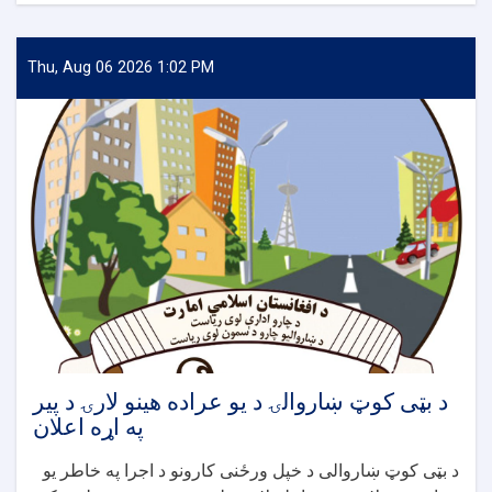
جلال
آباد
ښار
Thu, Aug 06 2026 1:02 PM
د
شهید
محمد
نعیم
مارکیټ
څخه
تر
مخابراتو
چوک
کاسه
برج
پوری
سیخداره
کانکریټی
ویالو
د بټی کوټ ښاروالۍ د یو عراده هینو لارۍ د پیر
جوړولو
په اړه اعلان
پروژی
اعلان
د بټی کوټ ښاروالی د خپل ورځنی کارونو د اجرا په خاطر یو