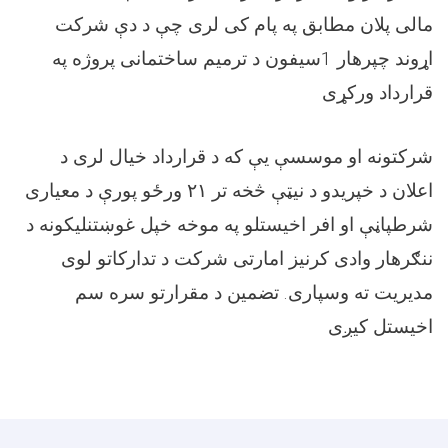
مالی پلان مطابق په پام کی لری چې د دې شرکت
اړوند چپرهار 1سیفون د ترمیم ساختمانی پروژه په
قرارداد ورکړی
شرکتونه او موسسې یې که د قرارداد خیال لری د
اعلان د خپریدو د نیټې څخه تر ۲۱ ورځو پورې د معیاری
شرطپاڼې او افر اخیستلو په موخه خپل غوښتنلیکونه د
ننګرهار وادی کرنیز امارتی شرکت د تدارکاتو لوی
مدیریت ته وسپاری. تضمین د مقرارتو سره سم
اخیستل کیږی