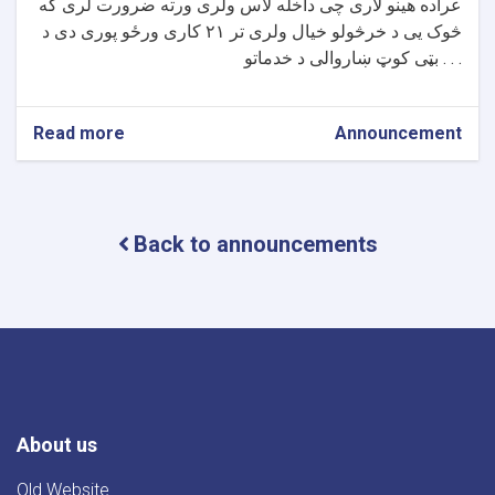
عراده هینو لاری چی داخله لاس ولری ورته ضرورت لری که
څوک یی د خرڅولو خیال ولری تر ۲۱ کاری ورځو پوری دی د
بټی کوټ ښاروالی د خدماتو . . .
Read more
about
Announcement
د
بټی
کوټ
ښاروالۍ
Back to announcements
د
یو
عراده
هینو
لارۍ
د
پیر
په
اړه
اعلان
About us
Old Website