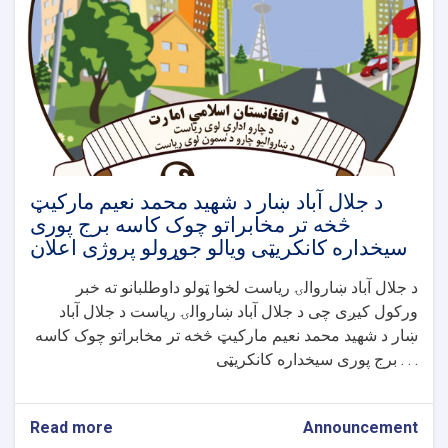
څخه
تر
پاکستا
قونسلګرۍ
پوری
د
سیخداره
کانکریټی
ویالی
جوړولو
د جلال آباد ښار د شهید محمد نعیم مارکیټ
پروژی
څخه تر مخابراتو چوک کاسه برج پوری
اعلان
سیخداره کانکریټی ویالو جوړولو پروژی اعلان
د جلال آباد ښاروالۍ ریاست لخوا ټولو داوطلبانو ته خبر
ورکول کیږی چی د جلال آباد ښاروالۍ ریاست د جلال آباد
ښار د شهید محمد نعیم مارکیټ څخه تر مخابراتو چوک کاسه
برج پوری سیخداره کانکریټی . . .
Read more
about
Announcement
د