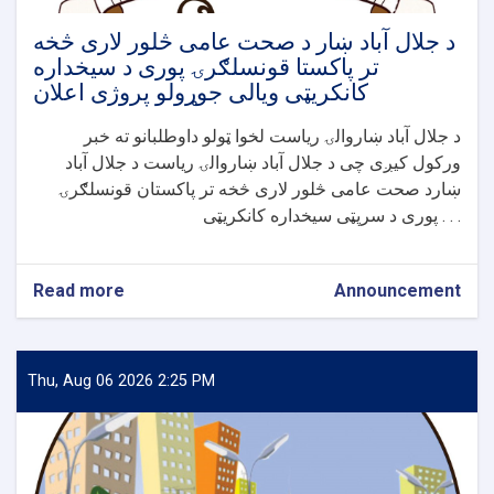
د جلال آباد ښار د صحت عامی څلور لاری څخه
تر پاکستا قونسلګرۍ پوری د سیخداره
کانکریټی ویالی جوړولو پروژی اعلان
د جلال آباد ښاروالۍ ریاست لخوا ټولو داوطلبانو ته خبر
ورکول کیږی چی د جلال آباد ښاروالۍ ریاست د جلال آباد
ښارد صحت عامی څلور لاری څخه تر پاکستان قونسلګرۍ
پوری د سرپټی سیخداره کانکریټی . . .
Read more
about
Announcement
د
جلال
آباد
ښار
Thu, Aug 06 2026 2:25 PM
د
صحت
عامی
څلور
لاری