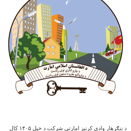
د ننګرهار وادی کرنیز امارتی شرکت د خپل ۱۴۰۵ کال